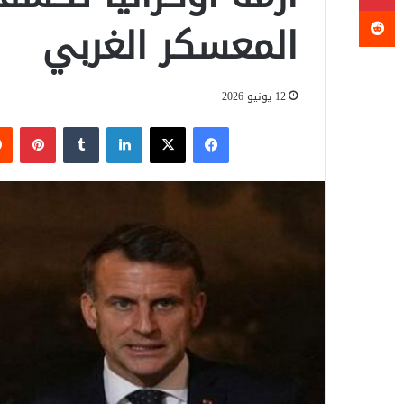
المعسكر الغربي
12 يونيو 2026
فيسبوك
‫X
لينكدإن
‏Tumblr
بينتيريست