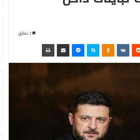
2 دقائق
‏Reddit
‏VKontakte
Odnoklassniki
سكايب
ماسنجر
مشاركة عبر البريد
طباعة