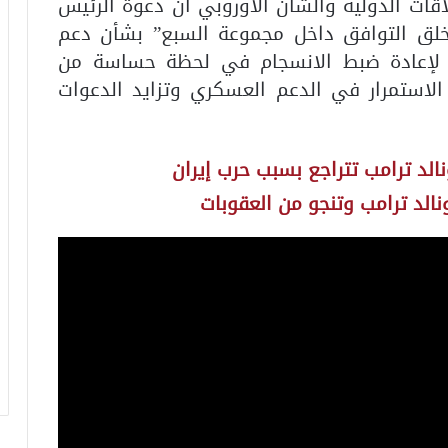
ات الدولية والشأن الأوروبي أن دعوة الرئيس
لق التوافق داخل مجموعة السبع” بشأن دعم
 لإعادة ضبط الانسجام في لحظة حساسة من
الاستمرار في الدعم العسكري وتزايد الدعوات
الد ترامب تتراجع بسبب حرب إيران
الد ترامب وتنجو من العقوبات