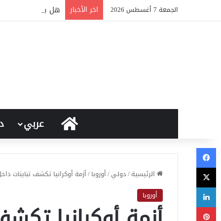
اخر الأخبار
هل يسبب الجوع انخف
الجمعة 7 أغسطس 2026
الرئيسية
عربي
د
فيسبوك
‫X
الرئيسية
/
دولي
/
أوروبا
/
أزمة أوكرانيا تكشف تباينات داخ
لينكدإن
أوروبا
أزمة أوكرانيا تكشف
بينتيريست