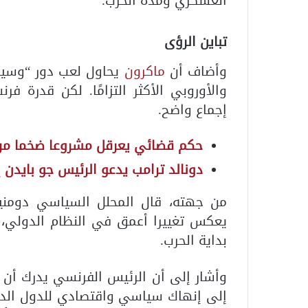
العسكري ومدة الحرب.
تباين الرؤى
وأضاف أن
ماكرون
يحاول لعب دور “وسيط ا
والأوروبي الأكثر التزامًا. لكن قدرة 
إجماع واضح.
حكم قضائي يعرقل مشروعا ضخما مرتبط
دونالد ترامب يدعو الرئيس جو بايدن 
من جهته، قال المحلل السياسي دومن
يعكس تغييرا أعمق في النظام الدولي، 
بداية الحرب.
وأشار إلى أن الرئيس الفرنسي يدرك أ
إلى إنهاك سياسي واقتصادي للدول الداع