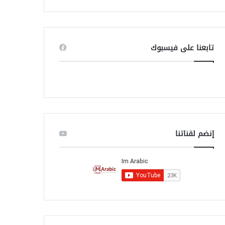
ب
ح
ث
ع
ن
تابعنا على فيسبوك
:
إنضم لقناتنا