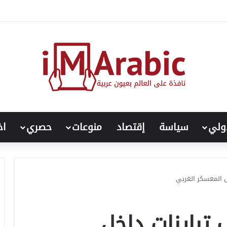
اض حرارة الجسم؟.. إليك التفسير العلمي
ولي
سياسة
إقتصاد
منوعات
حصري
اخ
ل المعسكر الغربي
 تباينات داخل