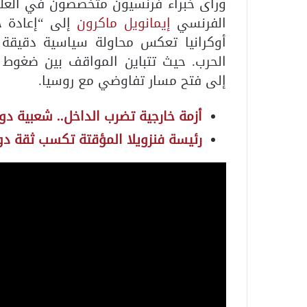
ورأى خبراء فرنسيون متخصصون في العلاق
الفرنسي
إيمانويل ماكرون
إلى “إعادة خ
أوكرانيا تعكس محاولة سياسية دقيقة
الحرب. حيث تتباين المواقف بين ضغوط 
إلى فتح مسار تفاوضي مع روسيا.
أزمة خارجية تضرب الداخل.. شعبية دون
رئيسة فنزويلا المؤقتة تكسب ثقة دون