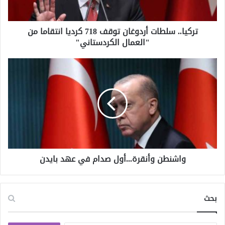
س
ل
تركيا.. سلطات أردوغان توقف 718 كرديا انتقاما من
ط
"العمال الكردستاني"
ا
ت
أ
و
ر
ا
د
ش
و
ن
غ
ط
ا
ن
ن
و
ت
أ
و
ن
ق
واشنطن وأنقرة...أول صدام في عهد بايدن
ق
ف
ر
7
ة
1
.
بحث
8
.
ك
.
ر
أ