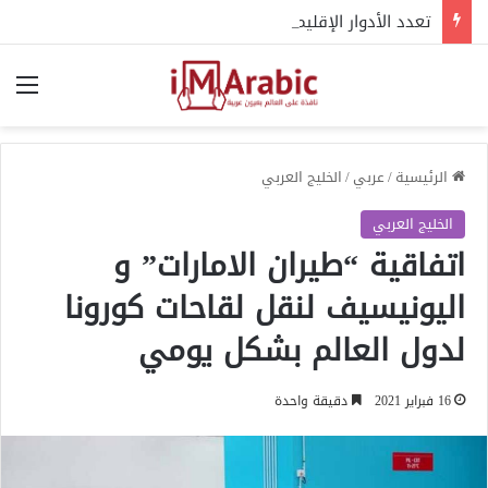
تعدد الأدوار الإقليمية في الأزمة السودانية والدور المصري
الق
الرئيسية
/
عربي
/
الخليج العربي
الخليج العربي
اتفاقية “طيران الامارات” و
اليونيسيف لنقل لقاحات كورونا
لدول العالم بشكل يومي
16 فبراير 2021
دقيقة واحدة