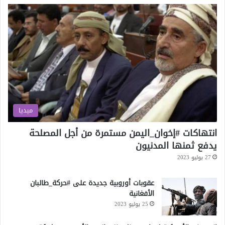
ك
ر
د
س
ت
ا
ن
ي
"
ميديا
انتهاكات #إخوان_اليمن مستمرة من أجل المصلحة
يدفع ثمنها المدنيون
27 يوليو 2023
عقوبات أوروبية جديدة على #حركة_طالبان
الأفغانية
25 يوليو 2023