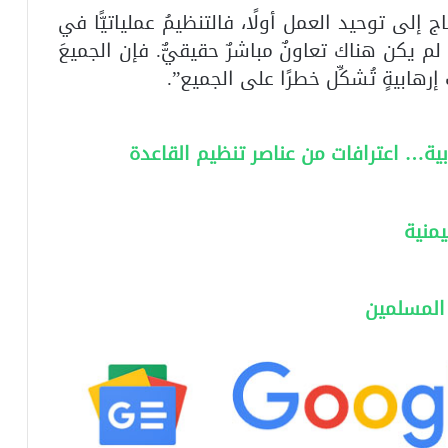
إلى توحيد العمل أولًا، فالتنظيمُ عملياتيًّا في
لم يكن هناك تعاونٌ مباشرٌ حقيقيٌّ. فإن الجميعَ
رهابيةٍ تُشكِّل خطرًا على الجميع”.
بية… اعترافات من عناصر تنظيم القاعدة
منية
 المسلمين