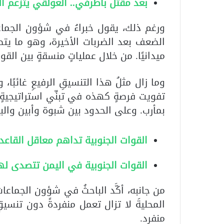
بعد مقتل باطرفي.. العولقي يتزعم ا
ورغم ذلك، يقول خبراءُ في شؤون الجماعا
الضعف بعد الضربات الأخيرة، وهو ما يتط
ميدانيًا. من خلال عملياتٍ منسقةٍ بين القو
وما زال مثلُ هذا التنسيقِ الرفيعِ غائبًا، 
تفويت فرصةٍ كهذه في تبنِّي استراتيجية
بمأرب. وعلى الحدود بين شبوة وأبين والب
القوات الجنوبية تداهم معاقل القاعد
القوات الجنوبية في اليمن تتصدى له
من جانبه، أكَّد الباحثُ في شؤون الجماعا
المحليةَ لا تزال تعمل منفردةً دون تنسيق
منفرد.