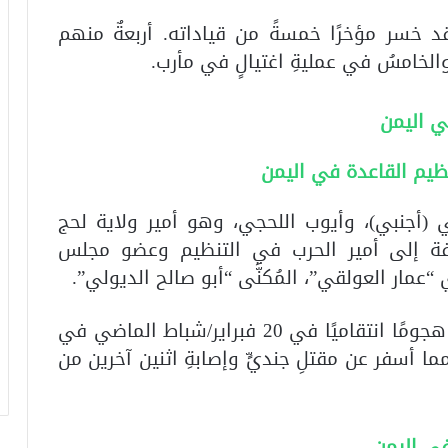
 خسر مؤخرًا خمسةً من قياداته. أربعةٌ منهم
والخامسُ في عمليةِ اغتيالٍ في مأرب.
ي اليمن
ظيم القاعدة في اليمن
 (أجنبي)، وأيوب اللحجي، وهو أمير ولاية لحج
افة إلى أمير الحرب في التنظيم وعضو مجلس
عمار العولقي”، المُكنَّى “أبو صالح الديولي”.
هجومًا انتقاميًا في 20 فبراير/شباط الماضي في
ا أسفر عن مقتلِ جنديٍّ وإصابةِ اثنين آخرين من
ي اليمن