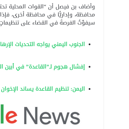
وأضاف بن فيصل أن “القوات المحلية تحتاج 
محافظة، وإداريًّا في محافظة أخرى، فإذا 
سيفوِّتُ الفرصةَ في القضاء على تنظيماتٍ إ
الجنوب اليمني يواجه التحديات الإرها
إفشال هجوم لـ”القاعدة” في أبين الي
اليمن: تنظيم القاعدة يساند الإخوان