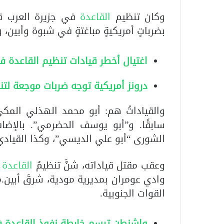
وكان تنظيم
القاعدة
في جزيرة العرب قد
بضرباتٍ أمريكيةٍ مباغتةٍ في شبوة وأبين، 
اغتيال أخطر قيادات تنظيم القاعدة ف
درونز أمريكية توجه ضربات موجعة لتن
والقياداتُ هم: أبو محمد الهذلي المكي
سابقًا. و”أبو يوسف الحضرمي”. بالإض
الشورى “أبو علي الديسي”، وكذا القيادي “
وعقب مقتل قياداته، شنَّ تنظيمُ
القاعدة
وادي عومران بمديرية مودية، شرقَ أبين.مم
القوات الجنوبية.
واشنطن ترسم خارطة نفوذ القاعدة ف