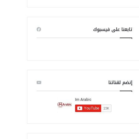
ب
ح
ث
ع
ن
تابعنا على فيسبوك
:
إنضم لقناتنا