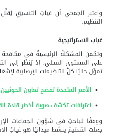
واعتبر الجمحي أن غيابَ التنسيقِ يُقلّ
التنظيم.
غياب الاستراتيجية
وتكمن المشكلةُ الرئيسيةُ في مكافحة 
على المستوى المحلي، إذ يُنظَر إلى الت
تموِّل حاليًا كلَّ التنظيمات الإرهابية لإ
الأمم المتحدة تفضح تعاون الحوثيين 
اعترافات تكشف هوية أخطر قادة الق
ووفقًا للباحثِ في شؤون الجماعات الإر
جعلت التنظيمَ ينشط ميدانيًا هو غيابُ الا