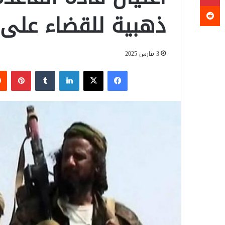
ذهبية للقضاء على 
3 مارس 2025
فيسبوك
‫X
لينكدإن
‏Tumblr
بينتيريست