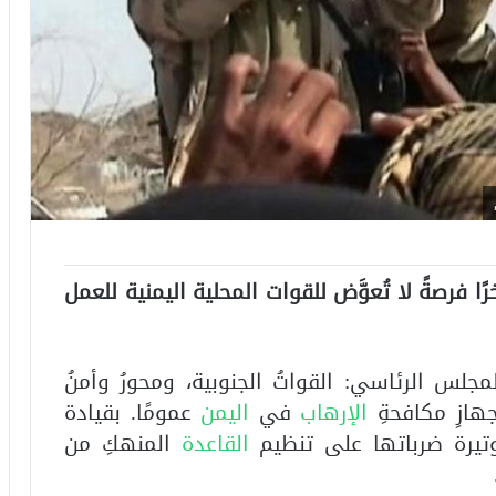
ا فرصةً لا تُعوَّض للقوات المحلية اليمنية للعمل
لس الرئاسي: القواتُ الجنوبية، ومحورُ وأمنُ
هازِ مكافحةِ
الإرهاب
في
اليمن
عمومًا. بقيادة
وتيرة ضرباتها على تنظيم
القاعدة
المنهكِ من