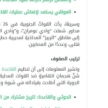
العولقي يستعد لإنعاش عمليات القا
وسر
محاور. شملت “وادي عومران”، و”وادي ال
إلى مناطق “الربيز” المحاذيةِ لمديرية حط
قتلى، وعددًا من المصابين.
ترتيب الصفوف
وتشير المعلومات إلى أن تنظيم
القاعدة
ف
شنِّ هجماتٍ انتقاميةٍ ضد القوات المحلية
الجوية التي أطاحت بقياداته في شبوة وأب
الحوثي والقاعدة: تاريخ مشترك من ا