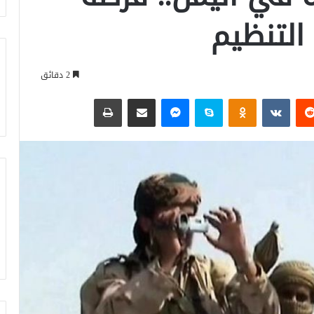
التنظيم
2 دقائق
‏Reddit
‏VKontakte
Odnoklassniki
سكايب
ماسنجر
مشاركة عبر البريد
طباعة