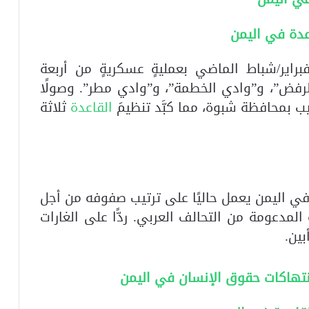
عدة في اليمن
يعًا، ردَّت القواتُ الجنوبية في 26 فبراير/شباط الماضي بعمليةٍ عسكريةٍ من أربعة
رفض”، و”وادي الخطمة”، و”وادي مطر”. وصولًا
يب بمحافظة شبوة، مما كبَّد تنظيمَ
القاعدة
ثلاثة
ي اليمن يعمل حاليًا على ترتيب صفوفه من أجل
 المدعومة من التحالف العربي. ردًّا على الغارات
ين.
نتهاكات حقوق الإنسان في اليمن