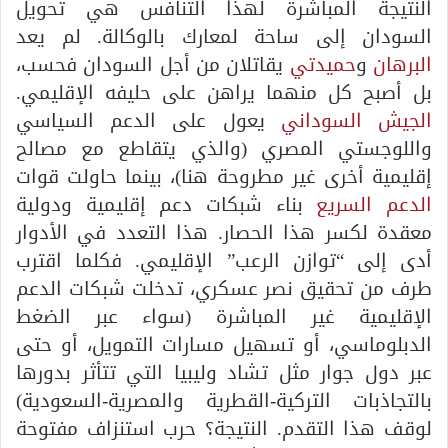
النتيجة المباشرة لهذا التنافس هي تحويل
السودان إلى ساحة لمعارك بالوكالة. لم يعد
البرهان
و
حميدتي
يقاتلان من أجل السودان فحسب،
بل أصبح كل منهما يراهن على حليفه الإقليمي.
الجيش السوداني
يعول على الدعم السياسي
واللوجستي المصري (والذي يتقاطع مع مصالح
إقليمية أخرى غير مطروحة هنا)، بينما حاولت قوات
الدعم السريع
بناء شبكات دعم إقليمية ودولية
معقدة لكسر هذا الحصار. هذا التعدد في الأدوار
أدى إلى “توازن الرعب” الإقليمي. فكلما اقترب
طرف من تحقيق نصر عسكري، تدخلت شبكات الدعم
الإقليمية غير المباشرة (سواء عبر الضغط
الدبلوماسي، أو تسهيل مسارات التمويل، أو حتى
عبر دول جوار مثل تشاد وليبيا التي تتأثر بدورها
بالتجاذبات التركية-القطرية والمصرية-السعودية)
لوقف هذا التقدم. النتيجة؟ حرب استنزاف مفتوحة