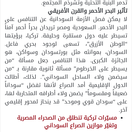
تدمر البنية التحتية وتشرذم المجتمع.
تأثير البحر الأحمر والقرن الأفريقي
لا يمكن فصل الأزمة السودانية عن التنافس على
البحر الأحمر. السعودية ومصر تريدان بحراً أحمر آمناً
تسيطر عليه دول مستقرة وحليفة. تركيا، برؤيتها
“الوطن الأزرق”، تسعى لوجود بحري فاعل.
السودان، بموانئه مثل بورتسودان وسواكن، هو
الجائزة الكبرى. هذا التنافس جعل مسألة “من
يسيطر على الخرطوم” مسألة ثانوية مقارنة بـ “من
سيضمن ولاء الساحل السوداني”. لذلك، أطالت
الدول الإقليمية أمد الصراع لأنها تفضل “سوداناً
ضعيفاً ومقسوماً” يضمن ولاء أطرافه المتحاربة لها،
على “سودان قوي وموحد” قد ينحاز لمحور إقليمي
آخر.
مسيّرات تركية تنطلق من الصحراء المصرية
وتغيّر موازين الصراع السوداني