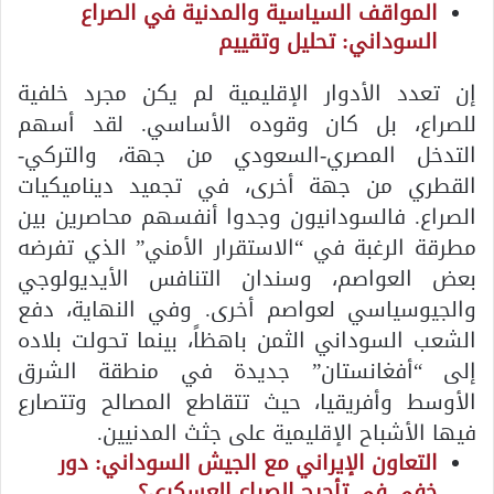
المواقف السياسية والمدنية في الصراع
السوداني: تحليل وتقييم
إن تعدد الأدوار الإقليمية لم يكن مجرد خلفية
للصراع، بل كان وقوده الأساسي. لقد أسهم
التدخل المصري-السعودي من جهة، والتركي-
القطري من جهة أخرى، في تجميد ديناميكيات
الصراع. فالسودانيون وجدوا أنفسهم محاصرين بين
مطرقة الرغبة في “الاستقرار الأمني” الذي تفرضه
بعض العواصم، وسندان التنافس الأيديولوجي
والجيوسياسي لعواصم أخرى. وفي النهاية، دفع
الشعب السوداني الثمن باهظاً، بينما تحولت بلاده
إلى “أفغانستان” جديدة في منطقة الشرق
الأوسط وأفريقيا، حيث تتقاطع المصالح وتتصارع
فيها الأشباح الإقليمية على جثث المدنيين.
التعاون الإيراني مع الجيش السوداني: دور
خفي في تأجيج الصراع العسكري؟