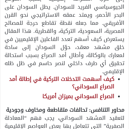
الجيوسياسي الفريد للسودان. يطل السودان على
البحر الأحمر، ويمتد عمقه الاستراتيجي نحو القرن
الأفريقي. مما جعله نقطة تقاطع حرجة للمصالح
المصرية، السعودية، التركية، والقطرية. هذا المقال
يستعرض كيف أسهم تعدد الفاعلين الإقليميين في
خلق مشهد معقد، حوّل السودان إلى ساحة
لمعارك بالوكالة، وأطال أمد الصراع بسبب استحالة
تحقيق أي طرف داخلي لنصر حاسم في ظل ظله
الإقليمي.
كيف أسهمت التدخلات التركية في إطالة أمد
الصراع السوداني؟
الصراع السوداني بميزان أمريكا
محاور التنافس: تحالفات متقاطعة ومخاوف وجودية
لتعقيد المشهد السوداني، يجب فهم “المعادلة
الصفرية” التي تتعامل بها بعض العواصم الإقليمية