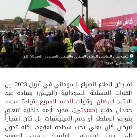
كيف حوّل التنافس التركي-القطري والمصري-السعودي السودان إلى
"أفغانستان" جديدة؟
لم يكن اندلاع الصراع السوداني في أبريل 2023 بين
القوات المسلحة السودانية (الجيش) بقيادة عبد
الفتاح
البرهان
، وقوات
الدعم السريع
بقيادة محمد
حمدان دقلو (
حميدتي
)، مجرد أزمة داخلية تتعلق
بتوزيع السلطة أو دمج الميليشيات. بل كان انفجاراً
لبركان كان يغلي تحت سطحه لعقود، لكنه تحول
إلى حرب استنزاف إقليمية بسبب الموقع