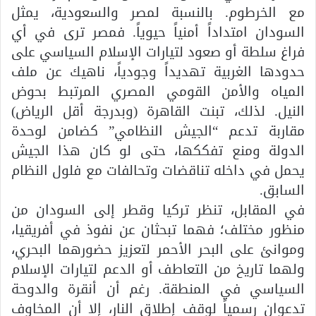
مع الخرطوم. بالنسبة لمصر والسعودية، يمثل
السودان امتداداً أمنياً حيوياً. فمصر ترى في أي
فراغ سلطة أو صعود لتيارات الإسلام السياسي على
حدودها الغربية تهديداً وجودياً، ناهيك عن ملف
المياه والأمن القومي المصري المرتبط بحوض
النيل. لذلك، تبنت القاهرة (وبدرجة أقل الرياض)
مقاربة تدعم “الجيش النظامي” كضامن لوحدة
الدولة ومنع تفككها، حتى لو كان هذا الجيش
يحمل في داخله تناقضات وتحالفات مع فلول النظام
السابق.
في المقابل، تنظر تركيا وقطر إلى السودان من
منظور مختلف؛ فهما تبحثان عن نفوذ في أفريقيا،
وموانئ على البحر الأحمر لتعزيز حضورهما البحري،
ولهما تاريخ من التعاطف أو الدعم لتيارات الإسلام
السياسي في المنطقة. رغم أن أنقرة والدوحة
تدعوان رسمياً لوقف إطلاق النار، إلا أن المخاوف