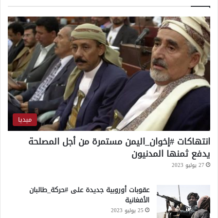
م
ف
ي
ا
ل
س
و
د
ا
ن
؟
ميديا
انتهاكات #إخوان_اليمن مستمرة من أجل المصلحة
يدفع ثمنها المدنيون
27 يوليو 2023
عقوبات أوروبية جديدة على #حركة_طالبان
الأفغانية
25 يوليو 2023