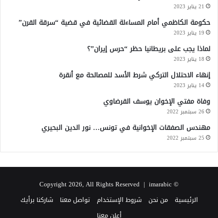
و
21 يناير 2023
م
حكومة الكاظمي أمام المساءلة القضائية في قضية “سرقة القرن”
ص
ر
19 يناير 2023
و
لماذا يجب على بريطانيا حظر “حرس إيران”؟
ا
18 يناير 2023
ل
أ
إنهاء الاحتلال التركي شرط الأسد للمصالحة مع أنقرة
ر
14 يناير 2023
د
وفاة مفتي الإخوان يوسف القرضاوي
ن
26 سبتمبر 2022
مهندس الصفقات الإخوانية في تونس… نور الدين البحيري
25 سبتمبر 2022
imarabic
© Copyright 2026, All Rights Reserved |
الرئيسية
من نحن
شروط الإستخدام
تواصل معنا
شاركنا برأيك
أعلن معنا