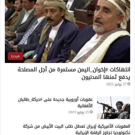
ف
ت
ا
ص
ل
ع
ت
ي
ن
د
ظ
ي
ي
م
و
ميديا
ف
ر
انتهاكات #إخوان_اليمن مستمرة من أجل المصلحة
و
يدفع ثمنها المدنيون
ع
27 يوليو 2023
ه
ف
ي
عقوبات أوروبية جديدة على #حركة_طالبان
ل
الأفغانية
ب
25 يوليو 2023
ن
ا
العقوبات الأميركية لإيران تعطل طلب البيت الأبيض من شركة
ن
تكنولوجيا تجاوز الرقابة الإيرانية