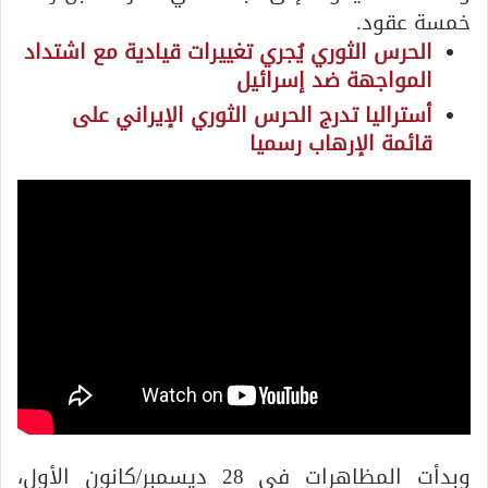
خمسة عقود.
الحرس الثوري يُجري تغييرات قيادية مع اشتداد
المواجهة ضد إسرائيل
أستراليا تدرج الحرس الثوري الإيراني على
قائمة الإرهاب رسميا
وبدأت المظاهرات في 28 ديسمبر/كانون الأول،