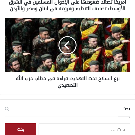
أمريكا تصعّد ضغوطها على الإخوان المسلمين في الشرق
د
الأوسط: تصنيف التنظيم وفروعه في لبنان ومصر والأردن
ض
غ
و
ن
ط
ز
ه
ع
ا
ا
ع
ل
ل
س
ى
ل
ا
ا
ل
ح
إ
نزع السلاح تحت التهديد: قراءة في خطاب حزب الله
ت
خ
التصعيدي
ح
و
ت
ا
ا
ن
ل
بحث
ا
ت
ل
ه
م
د
ا
س
ي
ل
ل