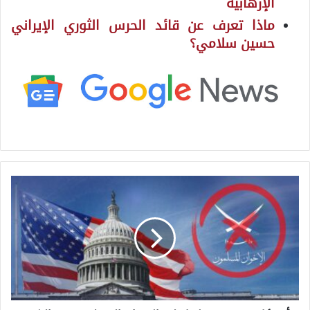
الإرهابية
ماذا تعرف عن قائد الحرس الثوري الإيراني
حسين سلامي؟
أ
م
ر
ي
ك
ا
ت
ص
عّ