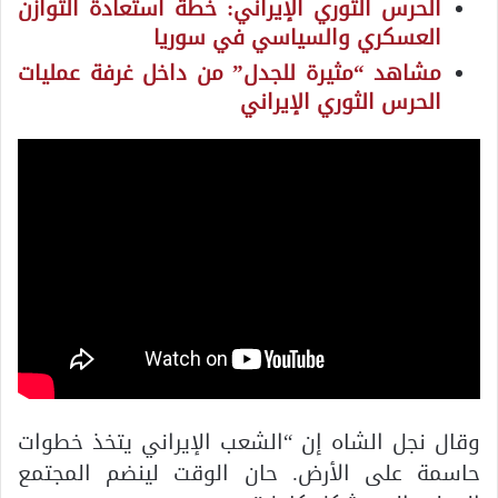
الحرس الثوري الإيراني: خطة استعادة التوازن
العسكري والسياسي في سوريا
مشاهد “مثيرة للجدل” من داخل غرفة عمليات
الحرس الثوري الإيراني
وقال نجل الشاه إن “الشعب الإيراني يتخذ خطوات
حاسمة على الأرض. حان الوقت لينضم المجتمع