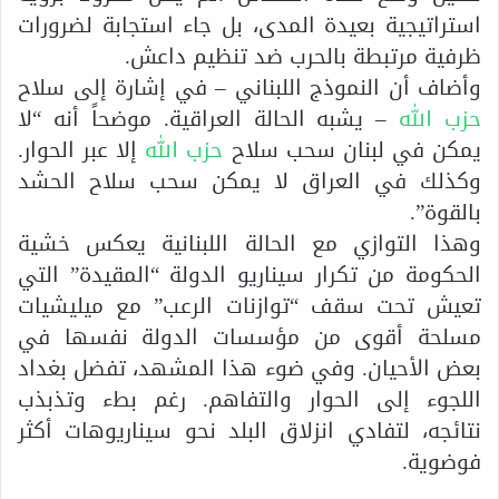
استراتيجية بعيدة المدى، بل جاء استجابة لضرورات
ظرفية مرتبطة بالحرب ضد تنظيم داعش.
وأضاف أن النموذج اللبناني – في إشارة إلى سلاح
حزب الل
ه – يشبه الحالة العراقية. موضحاً أنه “لا
يمكن في لبنان سحب سلاح
حزب الله
إلا عبر الحوار.
وكذلك في العراق لا يمكن سحب سلاح الحشد
بالقوة”.
وهذا التوازي مع الحالة اللبنانية يعكس خشية
الحكومة من تكرار سيناريو الدولة “المقيدة” التي
تعيش تحت سقف “توازنات الرعب” مع ميليشيات
مسلحة أقوى من مؤسسات الدولة نفسها في
بعض الأحيان. وفي ضوء هذا المشهد، تفضل بغداد
اللجوء إلى الحوار والتفاهم. رغم بطء وتذبذب
نتائجه، لتفادي انزلاق البلد نحو سيناريوهات أكثر
فوضوية.