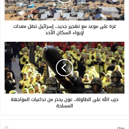
ى
م
و
ع
غزة على موعد مع تهجير جديد.. إسرائيل تنقل معدات
د
لإيواء السكان الأحد
م
ع
ت
ح
ه
ز
ج
ب
ي
ا
ر
ل
ج
ل
د
ه
ي
ع
د
ل
.
حزب الله على الطاولة.. عون يحذر من تداعيات المواجهة
ى
.
المسلحة
ا
إ
ل
س
ط
ر
ا
بحث
ا