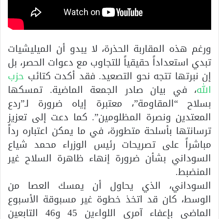
ورغم هذه المقاربة الحذرة، لا يبدو أن الميليشيات
تبدي استعداداً حقيقياً للتجاوب مع دعوات الحصر، بل
إن نبرتها تتجه نحو التصعيد. فقد أكدت كتائب
حزب
الل
ه، في بيان صادر الجمعة الماضية. تمسكها
بسلاح “المقاومة”، معتبرة إياه ضرورة لـ”ردع
المعتدين ونصرة المظلومين”. كما دعت إلى تعزيز
ترسانتها بأسلحة متطورة، في ما يمكن اعتباره رداً
مباشراً على تصريحات رئيس الوزراء محمد شياع
السوداني بشأن ضرورة إنهاء ظاهرة السلاح غير
المنضبط.
السوداني، الذي يحاول أن يمسك العصا من
الوسط، كان قد اتخذ خطوة غير مسبوقة الأسبوع
الماضي بإعفاء آمري اللواءين 45 و46 التابعين