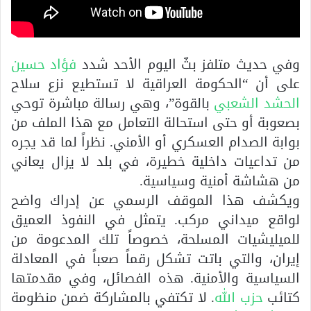
وفي حديث متلفز بثّ اليوم الأحد شدد
فؤاد حسين
على أن “الحكومة العراقية لا تستطيع نزع سلاح
الحشد الشعبي
بالقوة”، وهي رسالة مباشرة توحي
بصعوبة أو حتى استحالة التعامل مع هذا الملف من
بوابة الصدام العسكري أو الأمني. نظراً لما قد يجره
من تداعيات داخلية خطيرة، في بلد لا يزال يعاني
من هشاشة أمنية وسياسية.
ويكشف هذا الموقف الرسمي عن إدراك واضح
لواقع ميداني مركب. يتمثل في النفوذ العميق
للميليشيات المسلحة، خصوصاً تلك المدعومة من
إيران، والتي باتت تشكل رقماً صعباً في المعادلة
السياسية والأمنية. هذه الفصائل، وفي مقدمتها
كتائب
حزب الله
. لا تكتفي بالمشاركة ضمن منظومة