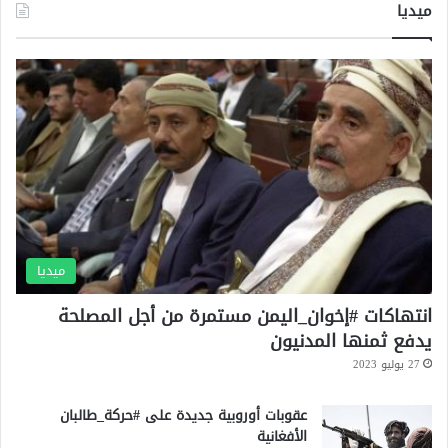
ميديا
ك
ل
ا
م
ن
و
ا
ا
ل
ج
أ
ه
ح
ة
د
ا
ل
م
س
ل
ح
ميديا
ة
انتهاكات #إخوان_اليمن مستمرة من أجل المصلحة
يدفع ثمنها المدنيون
27 يوليو 2023
عقوبات أوروبية جديدة على #حركة_طالبان
الأفغانية