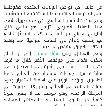
من جانب آخر، تواصل الولايات المتحدة ضغوطها
على الحكومة العراقية. مطالبة بتفكيك الميليشيات
ونزع سلاحها، كشرط أساسي لأي دعم طويل الأمد.
هذا الضغط الأميركي يتزامن مع تنامي قلق
إقليمي ودولي من استخدام هذه الفصائل كأذرع
غير رسمية لإيران في الساحة العراقية، مما يهدد
استقرار العراق ويقوّض سيادته.
وفي المقابل، يشير
فؤاد حسين
إلى أن إيران
شكرت بغداد على موقفها الأخير خلال ما عُرف
بـ”حرب الـ12 يوماً”، في إشارة إلى تصعيد إقليمي
شاركت فيه جماعات مسلحة من العراق دعماً
لطهران. ويؤكد الوزير على أهمية استمرار وجود
قوات التحالف في العراق، باعتبارها “ضرورة” في
المرحلة الراهنة، وهو موقف قد لا يلقى قبولاً
كاملاً من القوى السياسية والفصائل المسلحة