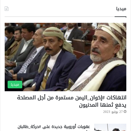
م
خ
ميديا
ة
ل
م
ا
ن
ت
م
و
ص
ت
ر
ف
ف
ا
ي
ق
إ
م
ط
ا
ا
ل
ل
م
ة
أ
ميديا
ا
س
ل
ا
انتهاكات #إخوان_اليمن مستمرة من أجل المصلحة
ح
ة
يدفع ثمنها المدنيون
ر
ا
27 يوليو 2023
ب
ل
؟
إ
عقوبات أوروبية جديدة على #حركة_طالبان
ن