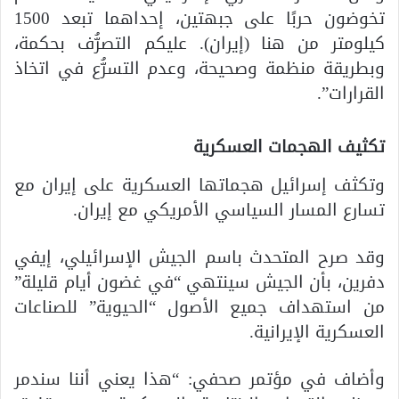
تخوضون حربًا على جبهتين، إحداهما تبعد 1500
كيلومتر من هنا (إيران). عليكم التصرُّف بحكمة،
وبطريقة منظمة وصحيحة، وعدم التسرُّع في اتخاذ
القرارات”.
تكثيف الهجمات العسكرية
وتكثف إسرائيل هجماتها العسكرية على إيران مع
تسارع المسار السياسي الأمريكي مع إيران.
وقد صرح المتحدث باسم الجيش الإسرائيلي، إيفي
دفرين، بأن الجيش سينتهي “في غضون أيام قليلة”
من استهداف جميع الأصول “الحيوية” للصناعات
العسكرية الإيرانية.
وأضاف في مؤتمر صحفي: “هذا يعني أننا سندمر