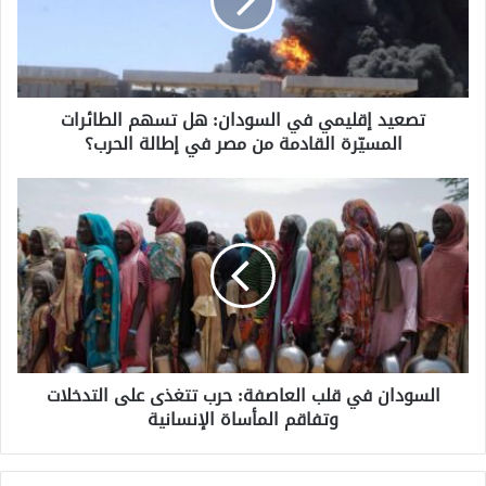
د
إ
ق
ل
ي
تصعيد إقليمي في السودان: هل تسهم الطائرات
م
المسيّرة القادمة من مصر في إطالة الحرب؟
ي
ف
ي
ا
ا
ل
ل
س
س
و
و
د
د
ا
ا
ن
ن
ف
:
ي
ه
السودان في قلب العاصفة: حرب تتغذى على التدخلات
ق
ل
وتفاقم المأساة الإنسانية
ل
ت
ب
س
ا
ه
ل