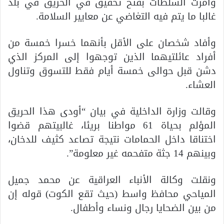
وأمرت السلطات بفتح تحقيق في الحريق في بلد
غالبا ما يتم فيه التغاضي عن معايير السلامة.
وأفاد شخصان على الأقل بأنهما خسرا خمسة من
أفراد عائلتيهما الذين توجهوا إلى المركز الذي
دشن قبل حوالى خمسة أيام فقط للتسوق وتناول
العشاء.
وقالت وزارة الداخلية في بيان “أودى هذا الحريق
المؤلم بحياة 61 مواطنا بريئا، غالبيتهم قضوا
اختناقا داخل الحمامات نتيجة تصاعد كثيف للدخان،
وبينهم 14 جثة متفحمه غير معلومة”.
ونقلت وكالة الأنباء العراقية عن محمد جميل
المياحي محافظ واسط (حيث تقع الكوت) قوله إن
من بين الضحايا رجال ونساء وأطفال.