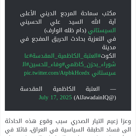
مكتب سماحة المرجع الديني الأعلى
آية الله السيد علي الحسيني
السيستاني
(دام ظله الوارف)
في التعزية بحادث الحريق المفجع في
مدينة
الكوت
#العتبة_الكاظمية_المقدسة
#عا
شوراء_بحزن_كاظمي
#وفاء_للحسين
#ال
سيستاني
pic.twitter.com/AtpbkHcedx
— العتبة الكاظمية المقدسة
July 17, 2025
(@AlJawadainIQ)
وعزا زعيم التيار الصدري سبب وقوع هذه الحادثة
الى فساد الطبقة السياسية في العراق، قائلا في