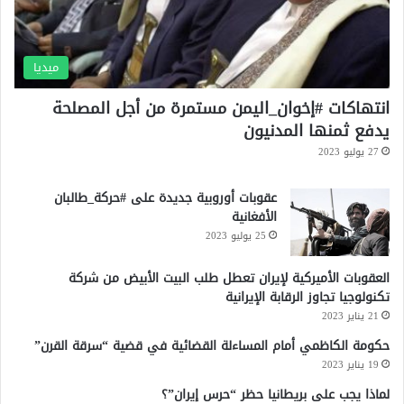
ن
يً
ا
ف
ميديا
ي
غ
انتهاكات #إخوان_اليمن مستمرة من أجل المصلحة
ز
يدفع ثمنها المدنيون
ة
27 يوليو 2023
عقوبات أوروبية جديدة على #حركة_طالبان
الأفغانية
25 يوليو 2023
العقوبات الأميركية لإيران تعطل طلب البيت الأبيض من شركة
تكنولوجيا تجاوز الرقابة الإيرانية
21 يناير 2023
حكومة الكاظمي أمام المساءلة القضائية في قضية “سرقة القرن”
19 يناير 2023
لماذا يجب على بريطانيا حظر “حرس إيران”؟