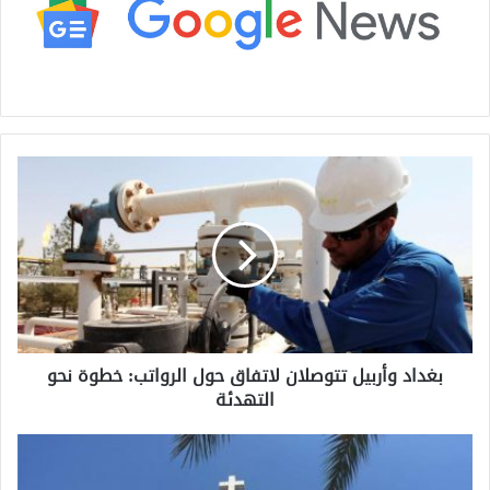
ب
غ
د
ا
د
و
أ
ر
ب
بغداد وأربيل تتوصلان لاتفاق حول الرواتب: خطوة نحو
ي
التهدئة
ل
ت
ت
غ
و
ا
ص