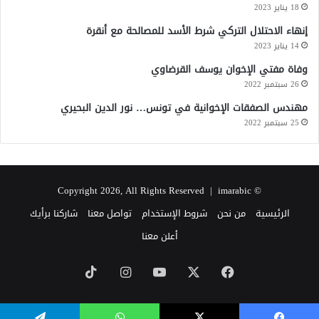
18 يناير 2023
إنهاء الاحتلال التركي شرط الأسد للمصالحة مع أنقرة
14 يناير 2023
وفاة مفتي الإخوان يوسف القرضاوي
26 سبتمبر 2022
مهندس الصفقات الإخوانية في تونس… نور الدين البحيري
25 سبتمبر 2022
imarabic
© Copyright 2026, All Rights Reserved |
الرئيسية
من نحن
شروط الإستخدام
تواصل معنا
شاركنا برأيك
أعلن معنا
‫X
فيسبوك
‫YouTube
انستقرام
‫TikTok