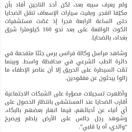
ولم يعرف سببه بعد، لكن أحد الناجين أفاد بأن
مكيّفا انفجر. وبقيت سيارات الإسعاف تنقل الضحايا
حتى الساعة الرابعة فجرا إذ غصّت مستشفيات
الكوت الواقعة على بعد نحو 160 كيلومترا شرق
بغداد، بالضحايا.
وشاهد مراسل وكالة فرانس برس جثثا متفحمة في
دائرة الطب الشرعي في محافظة واسط. وبينما
تمّت السيطرة على الحريق إلا أن عناصر الإطفاء ما
زالوا يبحثون عن مفقودين.
وأظهرت تسجيلات مصوّرة على الشبكات الاجتماعية
أقارب الضحايا عند المستشفى بانتظار الحصول على
أي أنباء عن أحبائهم، فيما انهار بعضهم بالبكاء.
وشوهد رجل جالس على الأرض يلطم ويصرخ
“والدي، آه يا قلبي”.