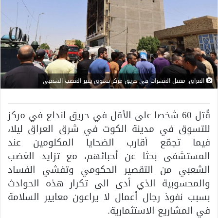
العراق: مقتل العشرات في حريق مركز تسوق يثير الغضب الشعبي
قُتل 60 شخصا على الأقل في حريق اندلع في مركز
للتسوق في مدينة الكوت في شرق العراق ليلا،
فيما تجمّع أقارب الضحايا المكلومين عند
المستشفى بحثا عن أحبائهم، مع تزايد الغضب
الشعبي من التقصير الحكومي وتفشي الفساد
والمحسوبية الذي أدى الى تكرار هذه الحوادث
بسبب نفوذ رجال أعمال لا يراعون معايير السلامة
في المشاريع الاستثمارية.