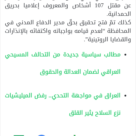
عن مقتل 107 أشخاص والمعروف إعلاميا بحريق
الحمدانية.
كذلك تمّ فتح تحقيق بحقّ مدير الدفاع المدني في
المحافظة “لعدم قيامه بواجباته واكتفائه بالإنذارات
والقضايا الروتينية”.
مطالب سياسية جديدة من التحالف المسيحي
العراقي لضمان العدالة والحقوق
العراق في مواجهة التحدي.. رفض الميليشيات
نزع السلاح يثير القلق