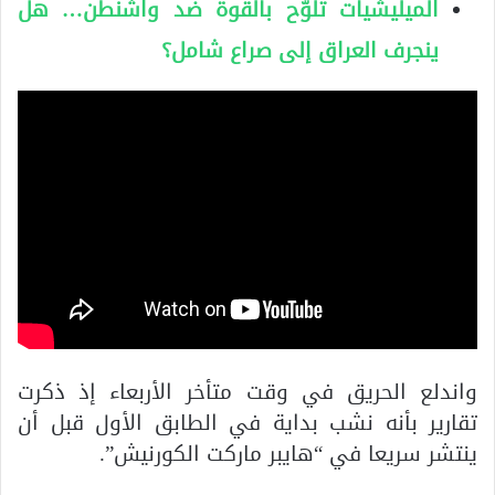
الميليشيات تلوّح بالقوة ضد واشنطن… هل
ينجرف العراق إلى صراع شامل؟
واندلع الحريق في وقت متأخر الأربعاء إذ ذكرت
تقارير بأنه نشب بداية في الطابق الأول قبل أن
ينتشر سريعا في “هايبر ماركت الكورنيش”.