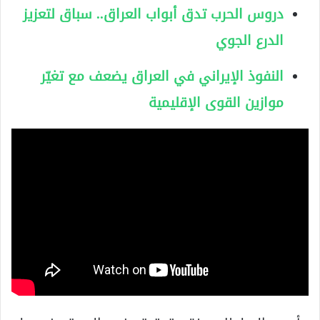
دروس الحرب تدق أبواب العراق.. سباق لتعزيز
الدرع الجوي
النفوذ الإيراني في العراق يضعف مع تغيّر
موازين القوى الإقليمية