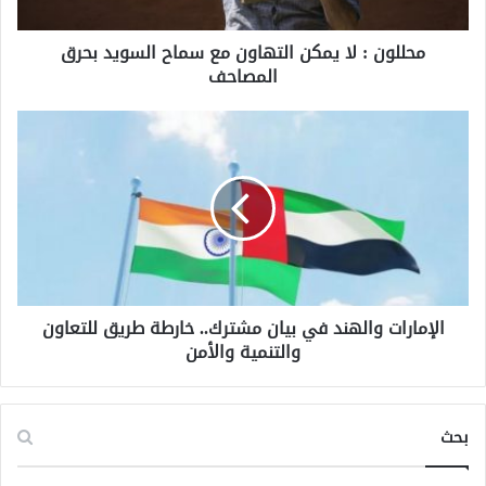
ل
ا
محللون : لا يمكن التهاون مع سماح السويد بحرق
ي
المصاحف
م
ك
ن
ا
ا
ل
ل
إ
ت
م
ه
ا
ا
ر
و
ا
ن
ت
م
و
ع
الإمارات والهند في بيان مشترك.. خارطة طريق للتعاون
ا
س
والتنمية والأمن
ل
م
ه
ا
ن
ح
د
بحث
ا
ف
ل
ي
س