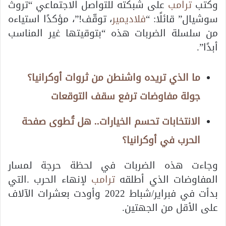
وكتب
ترامب
على شبكته للتواصل الاجتماعي “تروث
سوشيال” قائلًا: “
فلاديمير
، توقّف!”، مؤكدًا استياءه
من سلسلة الضربات هذه “بتوقيتها غير المناسب
أبدًا”.
ما الذي تريده واشنطن من ثروات أوكرانيا؟
جولة مفاوضات ترفع سقف التوقعات
الانتخابات تحسم الخيارات.. هل تُطوى صفحة
الحرب في أوكرانيا؟
وجاءت هذه الضربات في لحظة حرجة لمسار
المفاوضات الذي أطلقه
ترامب
لإنهاء الحرب .التي
بدأت في فبراير/شباط 2022 وأودت بعشرات الآلاف
على الأقل من الجهتين.