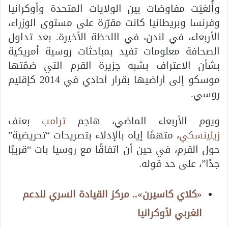
وأُلغيَت مفاوضات بين الولايات المتحدة وأوكرانيا
وفرنسا وبريطانيا كانت مقرّرة على مستوى الوزراء،
الأربعاء، في لندن، في اللحظة الأخيرة. بعد تداول
الصحافة معلومات تفيد بمباحثات روسية أمريكية
بشأن الاعتراف بشبه جزيرة القرم التي ضمّتها
موسكو إلى أراضيها بقرار أحادي في 2014 كإقليم
روسي.
ويوم الأربعاء الماضي، هاجم
ترامب
بعنف
زيلينسكي
، متهمًا إياه بالإدلاء بتصريحات “تحريضية”
حول القرم، في حين أن اتفاقًا مع روسيا بات “قريبًا
جدًا”، على حد قوله.
«كلاي كاسيرن».. مركز القيادة السري للدعم
الغربي لأوكرانيا