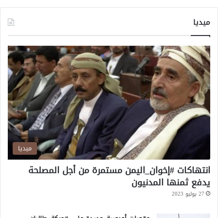
س
ا
ميديا
ل
ة
و
د
ا
ع
م
ؤ
ث
ر
ة
ميديا
انتهاكات #إخوان_اليمن مستمرة من أجل المصلحة
يدفع ثمنها المدنيون
27 يوليو 2023