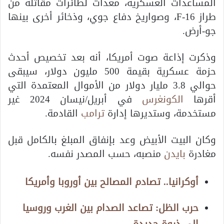
المساعدات العسكرية، معدات لطائرات مقاتلة من
طراز F-16، وصواريخ دفاع جوي، وذخائر أخرى بينها
جو-أرض.
وذكرت إذاعة صوت أمريكا، أنه بعد تخصيص أحدث
حزمة عسكرية بقيمة 500 مليون دولار، سيبقى
حوالي 3.8 مليار دولار من الأموال المعتمدة التي
أقرها
الكونغرس
في أبريل/نيسان 2024 غير
مستخدمة، وستديرها إدارة
ترامب
القادمة.
وكان البيت الأبيض وعد بإنفاق المبلغ بالكامل قبل
مغادرة
بايدن
منصبه، حسب المصدر نفسه.
أوكرانيا.. تصادم المصالح بين أوروبا وأمريكا
حرب الظل: تصاعد الصدام بين الغرب وروسيا
إلى ذروة جديدة