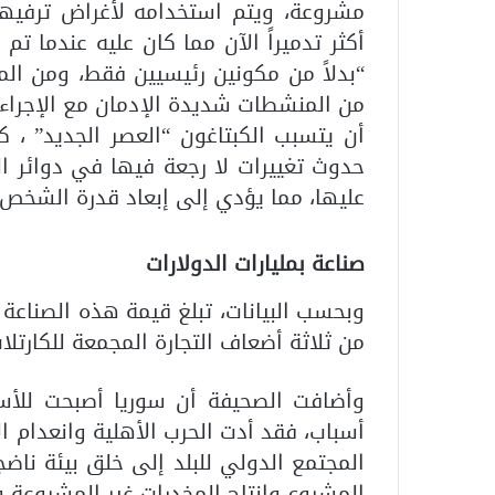
مشروعة، ويتم استخدامه لأغراض ترفيهية
“بدلاً من مكونين رئيسيين فقط، ومن المح
من المنشطات شديدة الإدمان مع الإجراء
أن يتسبب الكبتاغون “العصر الجديد” ، 
حدوث تغييرات لا رجعة فيها في دوائر ال
عليها، مما يؤدي إلى إبعاد قدرة الشخص 
صناعة بمليارات الدولارات
وبحسب البيانات، تبلغ قيمة هذه الصناعة ا
من ثلاثة أضعاف التجارة المجمعة للكارتل
وأضافت الصحيفة أن سوريا أصبحت للأسف،
أسباب، فقد أدت الحرب الأهلية وانعدام ال
المجتمع الدولي للبلد إلى خلق بيئة ناضجة
المشروع وإنتاج المخدرات غير المشروعة و