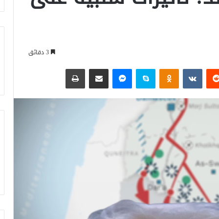
3 دقائق
‏Reddit
‏VKontakte
Odnoklassniki
سكايب
ماسنجر
مشاركة عبر البريد
طباعة