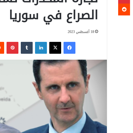
الصراع في سوريا
18 أغسطس 2023
فيسبوك
‫X
لينكدإن
‏Tumblr
بينتيريست