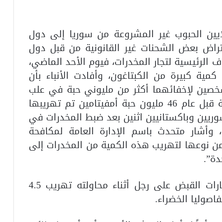
يين الحبوب غير المشروعة من سوريا إلى دول
تراض بعض الشحنات غير القانونية من قبل دول
ف الرئيسية لتجار المخدرات، فيوم الأحد الماضي،
ة كبيرة من الكبتاغون، وأفادت الأنباء بأن
صين لإخفائهما أكثر من مليوني حبة في علب
بقلاوة بميناء جدة، كما ضبطت السعودية قبل عام 46 مليون حبة أمفيتامين تم تهريبها
يين وباكستانيين اثنين بعد ضبط المخدرات في
وأشار متحدث باسم الإدارة العامة لمكافحة
من نوعها لتهريب هذه الكمية من المخدرات إلى
دة”.
وعلاوة على ذلك، في فبراير، ألقت الإمارات القبض على رجل أثناء محاولته تهريب 4.5
اصوليا الخضراء.