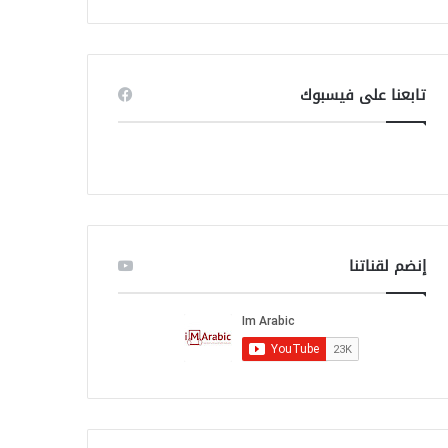
ب
ح
ث
ع
ن
تابعنا على فيسبوك
:
إنضم لقناتنا