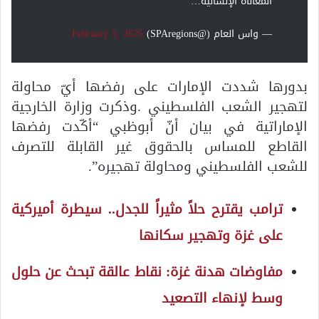
المعاناة الإنسانية…
— واس العام (@SPAregions)
February 5, 2025
بدورها شددت الإمارات على رفضها أيّ محاولة
لتهجير الشعب الفلسطيني .وذكرت وزارة الخارجية
الإماراتية في بيان أنّ أبوظبي “أكّدت رفضها
القاطع للمساس بالحقوق غير القابلة للتصرف
للشعب الفلسطيني ومحاولة تهجيره”.
ترامب يقترح حلاً مثيراً للجدل.. سيطرة أميركية
على غزة وتهجير سكانها
مفاوضات هدنة غزة: نقاط عالقة تبحث عن حلول
وسط لإنهاء التصعيد