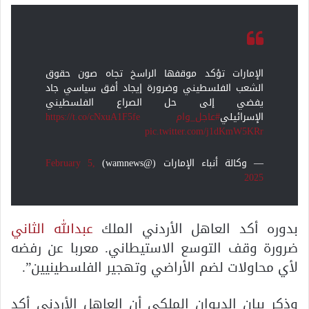
الإمارات تؤكد موقفها الراسخ تجاه صون حقوق
الشعب الفلسطيني وضرورة إيجاد أفق سياسي جاد
يفضي إلى حل الصراع الفلسطيني
الإسرائيلي
#عاجل_وام
https://t.co/cNxuA1F5fe
pic.twitter.com/j1dKmW5KRr
— وكالة أنباء الإمارات (@wamnews)
February 5,
2025
بدوره أكد العاهل الأردني الملك
عبدالله الثاني
ضرورة وقف التوسع الاستيطاني. معربا عن رفضه
لأي محاولات لضم الأراضي وتهجير الفلسطينيين”.
وذكر بيان الديوان الملكي أن العاهل الأردني أكد