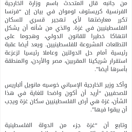
من جانبه قال المتحدث باسم وزارة الخارجية
الفرنسية كريستوف لوموان في بيان إن “فرنسا
تكرر معارضتها لأي تهجير قسري للسكان
الفلسطينيين في غزة. والذي من شأنه أن يشكل
انتهاكا خطيرا للقانون الدولي، وهجوما على
التطلعات المشروعة للفلسطينيين. ويعد أيضا عقبة
رئيسية أمام حل الدولتين وعاملا رئيسيا لزعزعة
استقرار شريكينا المقربين، مصر والأردن، والمنطقة
بأسرها أيضا”.
وأكد وزير الخارجية الإسباني خوسيه مانويل ألباريس
للصحفيين “أريد أن أكون واضحا للغاية في هذا
الشأن، غزة هي أرض الفلسطينيين سكان غزة ويجب
أن يبقوا فيها”.
وتابع أن “غزة جزء من الدولة الفلسطينية