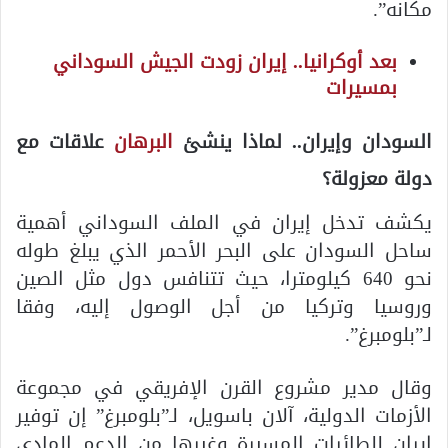
مكانه”.
بعد أوكرانيا.. إيران زودت الجيش السوداني
بمسيرات
السودان وإيران.. لماذا ينشئ
البرهان
علاقات مع
دولة معزولة؟
يكشف تدخل إيران في الملف السوداني أهمية
ساحل السودان على البحر الأحمر الذي يبلغ طوله
نحو 640 كيلومترا، حيث تتنافس دول مثل الصين
وروسيا وتركيا من أجل الوصول إليه، وفقا
لـ”بلومبرغ”.
وقال مدير مشروع القرن الإفريقي في مجموعة
الأزمات الدولية، آلان باسويل، لـ”بلومبرغ” إن توفير
إيران للطائرات المسيرة وغيرها من الدعم المادي