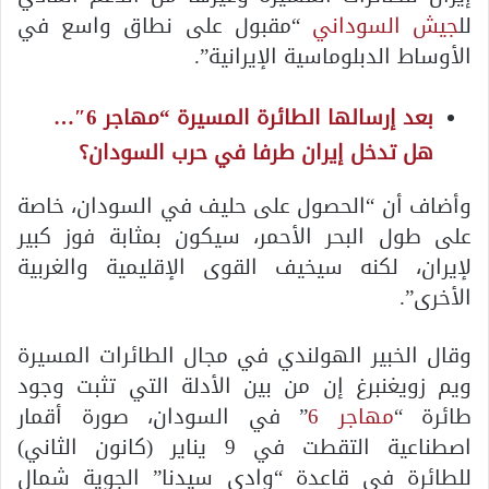
لل
جيش السوداني
“مقبول على نطاق واسع في
الأوساط الدبلوماسية الإيرانية”.
بعد إرسالها الطائرة المسيرة “مهاجر 6″…
هل تدخل إيران طرفا في حرب السودان؟
وأضاف أن “الحصول على حليف في السودان، خاصة
على طول البحر الأحمر، سيكون بمثابة فوز كبير
لإيران، لكنه سيخيف القوى الإقليمية والغربية
الأخرى”.
وقال الخبير الهولندي في مجال الطائرات المسيرة
ويم زويغنبرغ إن من بين الأدلة التي تثبت وجود
طائرة “
مهاجر 6
” في السودان، صورة أقمار
اصطناعية التقطت في 9 يناير (كانون الثاني)
للطائرة في قاعدة “وادي سيدنا” الجوية شمال