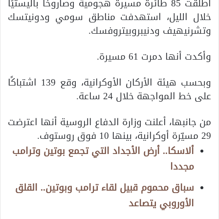
أطلقت 85 طائرة مسيرة هجومية وصاروخًا باليستيًا
خلال الليل، استهدفت مناطق سومي ودونيتسك
وتشرنيهيف ودنيبروبيتروفسك.
وأكدت أنها دمرت 61 مسيرة.
وبحسب هيئة الأركان الأوكرانية، وقع 139 اشتباكًا
على خط المواجهة خلال 24 ساعة.
من جانبها، أعلنت وزارة الدفاع الروسية أنها اعترضت
29 مسيّرة أوكرانية، بينها 10 فوق روستوف.
ألاسكا.. أرض الأجداد التي تجمع بوتين وترامب
مجددا
سباق محموم قبيل لقاء ترامب وبوتين.. القلق
الأوروبي يتصاعد