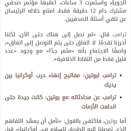
الجوية، واستمرت 3 ساعات، أعقبها مؤتمر صحفي
مشترك دام 12 دقيقة فقط، امتنع خلاله الرئيسان
عن تلقي أسئلة الصحفيين.
ترامب
قال: «لم نصل إلى هناك حتى الآن، لكننا
أحرزنا تقدمًا. لا اتفاق حتى يتم التوصل إلى اتفاق»،
واصفًا الاجتماع بأنه «مثمر جدًا» مع وجود «عدد
قليل فقط من النقاط الخلافية».
ترامب لبوتين: مفاتيح إنهاء حرب أوكرانيا بين
يديك
ترامب عن محادثاته مع بوتين: كانت جيدة حتى
اندلعت الأزمات
أما
بوتين
، فاكتفى بالقول: «نأمل أن يمهّد التفاهم
الذي توصلنا إليه الطريق للسلام في أوكرانيا»، قبل