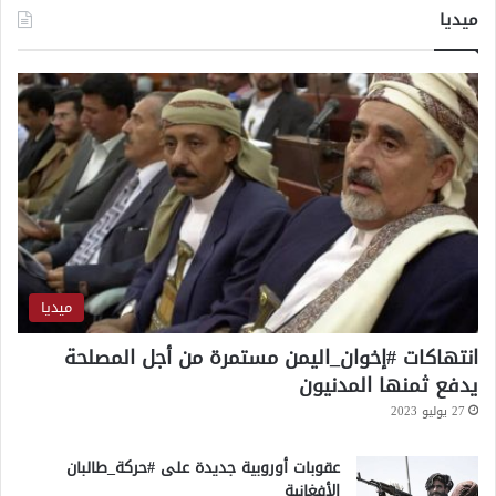
ا
ميديا
ا
م
ن
م
و
ص
ا
ي
ح
ر
ت
غ
م
ا
ا
م
ل
ض
ا
ت
ف
ا
ميديا
ق
انتهاكات #إخوان_اليمن مستمرة من أجل المصلحة
يدفع ثمنها المدنيون
27 يوليو 2023
عقوبات أوروبية جديدة على #حركة_طالبان
الأفغانية