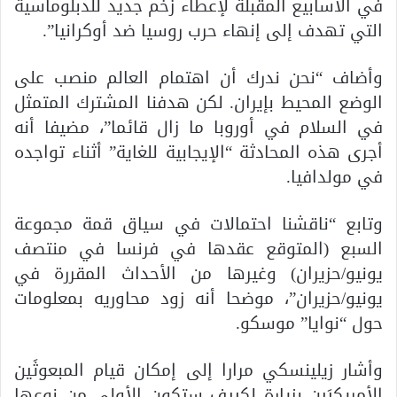
في الأسابيع المقبلة لإعطاء زخم جديد للدبلوماسية
التي تهدف إلى إنهاء حرب روسيا ضد أوكرانيا”.
وأضاف “نحن ندرك أن اهتمام العالم منصب على
الوضع المحيط بإيران. لكن هدفنا المشترك المتمثل
في السلام في أوروبا ما زال قائما”، مضيفا أنه
أجرى هذه المحادثة “الإيجابية للغاية” أثناء تواجده
في مولدافيا.
وتابع “ناقشنا احتمالات في سياق قمة مجموعة
السبع (المتوقع عقدها في فرنسا في منتصف
يونيو/حزيران) وغيرها من الأحداث المقررة في
يونيو/حزيران”، موضحا أنه زود محاوريه بمعلومات
حول “نوايا” موسكو.
وأشار زيلينسكي مرارا إلى إمكان قيام المبعوثَين
الأمريكيَين بزيارة لكييف ستكون الأولى من نوعها