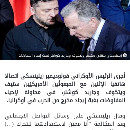
زيلينسكي يلتقي ستيف ويتكوف وجاريد كوشنر لبحث إحياء المحادثات
أجرى الرئيس الأوكراني فولوديمير زيلينسكي اتصالا
هاتفيا الإثنين مع المبعوثَين الأمريكيَين ستيف
ويتكوف وجاريد كوشنر، في محاولة لإحياء
المفاوضات بغية إيجاد مخرج من الحرب في أوكرانيا.
وقال زيلينسكي على وسائل التواصل الاجتماعي
بعد المكالمة “أنا ممتن لاستعدادهما للتحرك (…)