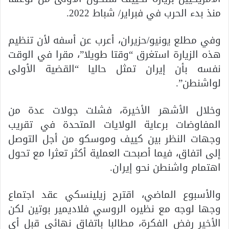
منذ بدء الحرب في فبراير/ شباط 2022.
وفي مطلع يونيو/حزيران، أعرب عن أسفه لأن تنظيم
هذه الزيارة استغرق “وقتا طويلا”، مقرا في الوقت
نفسه بأن إيران تمثل حاليا “القضية الأولى
لواشنطن”.
وخلال الأشهر الأخيرة، فشلت جولات عدة من
المفاوضات برعاية الولايات المتحدة في تقريب
وجهات النظر بين كييف وموسكو من أجل التوصل
إلى اتفاق، فيما أصبحت العملية أكثر تعثرا مع تحول
اهتمام واشنطن نحو إيران.
والأسبوع الماضي، اقترح زيلينسكي عقد اجتماع
وجها لوجه مع نظيره الروسي فلاديمير بوتين لكن
الأخير رفض الفكرة، مطالبا باتفاق نهائي قبل أي