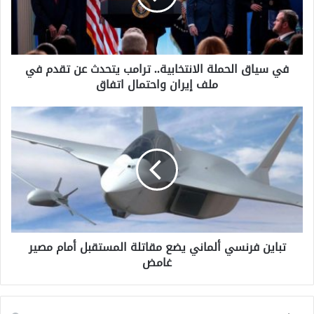
ق
ا
ل
ح
في سياق الحملة الانتخابية.. ترامب يتحدث عن تقدم في
م
ملف إيران واحتمال اتفاق
ل
ة
ا
ت
ل
ب
ا
ا
ن
ي
ت
ن
خ
ف
ا
ر
ب
ن
ي
س
ة
تباين فرنسي ألماني يضع مقاتلة المستقبل أمام مصير
ي
.
غامض
أ
.
ل
ت
م
ر
ا