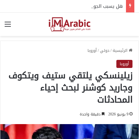
هل يسبب الجوع انخفاض حرارة الجسم؟.. إليك التفسير العلمي
الق
الرئيسية
/
دولي
/
أوروبا
أوروبا
زيلينسكي يلتقي ستيف ويتكوف
وجاريد كوشنر لبحث إحياء
المحادثات
9 يونيو 2026
دقيقة واحدة