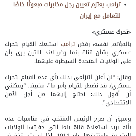
ترامب يعتزم تعيين رجل مخابرات مبعوثًا خاصًا
للتعامل مع إيران
«تحرك عسكري»
بالمؤتمر نفسه، رفض
ترامب
استبعاد القيام بتحرك
عسكري بشأن قناة بنما وغرينلاند اللتين يرى بأن
على الولايات المتحدة السيطرة عليهما.
وقال: “لن أعلن التزامي بذلك (أي عدم القيام بتحرك
عسكري). قد نضطر للقيام بأمر ما”، مضيفا: “يمكنني
أن أقول ذلك: نحتاج إليهما من أجل الأمن
الاقتصادي”.
وسبق أن صرح الرئيس المنتخب في مناسبات عدة
بأنه يريد استعادة قناة بنما التي حفرتها الولايات
المتحدة وافتتحتها عام 1914، إذا لم يتم تخفيض