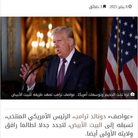
8 يناير 2025
3 دقائق
غزة تحت الجحيم وتوسعات أمريكا.. عواصف ترامب تمهد طريقه للبيت الأبيض
«عواصف»
دونالد ترامب
، الرئيس الأمريكي المنتخب،
تسبقه إلى
البيت الأبيض
، لتجدد جدلا لطالما رافق
ولايته الأولى أيضا.