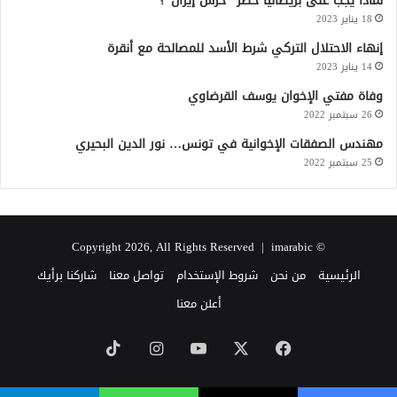
لماذا يجب على بريطانيا حظر “حرس إيران”؟
18 يناير 2023
إنهاء الاحتلال التركي شرط الأسد للمصالحة مع أنقرة
14 يناير 2023
وفاة مفتي الإخوان يوسف القرضاوي
26 سبتمبر 2022
مهندس الصفقات الإخوانية في تونس… نور الدين البحيري
25 سبتمبر 2022
imarabic
© Copyright 2026, All Rights Reserved |
الرئيسية
من نحن
شروط الإستخدام
تواصل معنا
شاركنا برأيك
أعلن معنا
‫X
فيسبوك
‫YouTube
انستقرام
‫TikTok