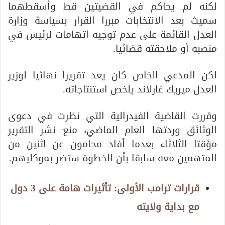
لكنه لم يحاكم في القضيتين قط وأسقطهما
سميث بعد الانتخابات مبررا القرار بسياسة وزارة
العدل القائمة على عدم توجيه اتهامات لرئيس في
منصبه أو ملاحقته قضائيا.
لكن المدعي الخاص كان يعد تقريرا نهائيا لوزير
العدل ميريك غارلاند يلخص استنتاجاته.
وقررت القاضية الفيدرالية التي نظرت في دعوى
الوثائق وردتها العام الماضي، منع نشر التقرير
مؤقتا الثلاثاء بعدما أفاد محامون عن اثنين من
المتهمين معه سابقا بأن الخطوة ستضر بموكليهم.
قرارات ترامب الأولى: تأثيرات هامة على 3 دول
مع بداية ولايته