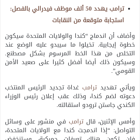
ترامب يهدد 50 ألف موظف فيدرالي بالفصل:
استجابة متوقعة من النقابات
وأضاف أن اندماج “كندا والولايات المتحدة سيكون
خطوة إيجابية. تخيلوا ما سيبدو عليه الوضع عند
التخلص من هذا الخط المرسوم بشكل مصطنع.
وسيكون ذلك أيضا أفضل كثيرا على صعيد الأمن
القومي”.
ويأتي تهديد
ترامب
غداة تجديد الرئيس المنتخب
دعوته لضم كندا، وذلك عقب إعلان رئيس الوزراء
الكندي جاستن ترودو استقالته.
وأمس الإثنين، قال
ترامب
في منشور على وسائل
التواصل: “إذا اندمجت كندا مع الولايات المتحدة،
فلن تكون هناك تعرفات جمركية، وستنخفض