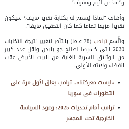
و”شخص لئيم ومقرف”.
وأضاف “لماذا يُسمح له بكتابة تقرير مزيف؟ سيكون
تقريرا مزيفا تماما كما كان التحقيق مزيفا”.
واتُّهم
ترامب
(78 عاما) بالتآمر لتغيير نتيجة انتخابات
2020 التي خسرها لصالح جو بايدن ونقل عدد كبير
من الوثائق السرية للغاية من البيت الأبيض عقب
انقضاء ولايته الأولى.
«ليست معركتنا».. ترامب يعلق لأول مرة على
التطورات في سوريا
ترامب أمام تحديات 2025: وعود السياسة
الخارجية تحت المجهر