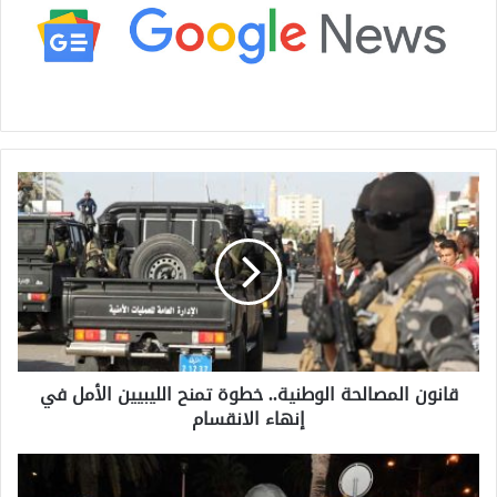
ق
ا
ن
و
ن
ا
ل
م
ص
قانون المصالحة الوطنية.. خطوة تمنح الليبيين الأمل في
ا
إنهاء الانقسام
ل
ح
ة
ت
ا
و