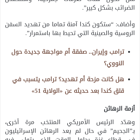
الضرائب بشكل كبير”.
وأضاف: “ستكون كندا آمنة تماما من تهديد السفن
الروسية والصينية التي تحيط بها باستمرار”.
ترامب وإيران.. صفقة أم مواجهة جديدة حول
النووي؟
هل كانت مزحة أم تهديد؟ ترامب يتسبب في
قلق كندا بعد حديثه عن «الولاية 51»
أزمة الرهائن
وهدّد الرئيس الأمريكي المنتخب مرة أخرى،
بـ”الجحيم” في حال لم يعد الرهائن الإسرائيليون
في قطاع غزة بحلول الوقت الذي يتولى فيه