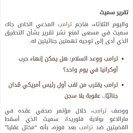
تقرير سميث
واليوم الثلاثاء، هاجم
ترامب
المدعي الخاص جاك
سميث في مسعى لمنع نشر تقرير بشأن التحقيق
الذي أدى إلى توجيه تهمتين جنائيتين له.
ترامب ووعد السلام: هل يمكن إنهاء حرب
أوكرانيا في يوم واحد؟
ترامب يقترب من لقب أول رئيس أمريكي مُدان
جنائيًا.. عقوبة بلا سجن
ووصف
ترامب
، خلال مؤتمر صحفي عقده في
مارالاغو بولاية فلوريدا، سميث الذي أسقط
القضيتين ضد
ترامب
بعد فوزه، بأنه “مختل عقليا”