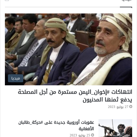
ا
ل
د
ا
ع
م
ة
ل
ل
ا
س
ت
ق
ميديا
ر
ا
انتهاكات #إخوان_اليمن مستمرة من أجل المصلحة
ر
يدفع ثمنها المدنيون
ف
27 يوليو 2023
ي
ل
عقوبات أوروبية جديدة على #حركة_طالبان
ي
الأفغانية
ب
ي
25 يوليو 2023