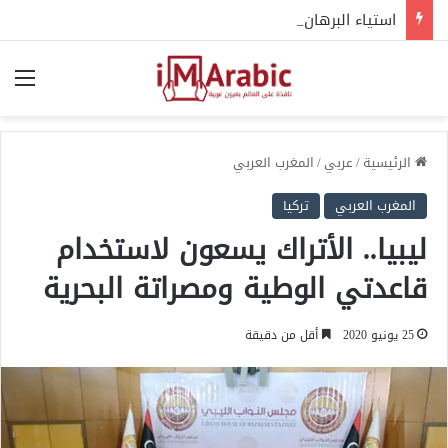
استياء البرهان من قوات مناوي.. حين يتحول الدعم إلى عبء
الق
الرئيسية
/
عربي
/
المغرب العربي
المغرب العربي
تركيا
ليبيا.. الأتراك يسعون لاستخدام
قاعدتي الوطية ومصراتة البحرية
25 يونيو 2020
أقل من دقيقة