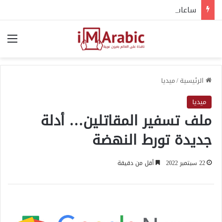
ساعات الجلوس قد تؤذي ظهرك ومفاصلك.. خبراء يحذرون
الق
الرئيسية
/
ميديا
ميديا
ملف تسفير المقاتلين… أدلة
جديدة تورط النهضة
22 سبتمبر 2022
أقل من دقيقة