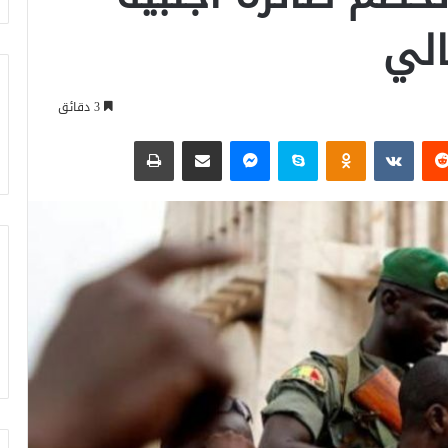
الي
3 دقائق
‏Reddit
‏VKontakte
Odnoklassniki
سكايب
ماسنجر
مشاركة عبر البريد
طباعة