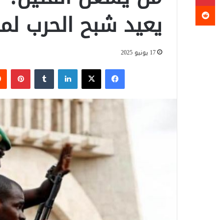
يعيد شبح الحرب لم
17 يونيو 2025
فيسبوك
‫X
لينكدإن
‏Tumblr
بينتيريست