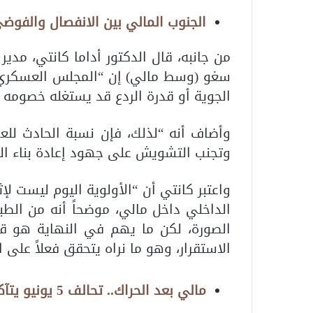
الجنوب المالي بين الانفصال والفوضى
من جانبه، قال الدكتور أداما كانتي، مدير
سغو (وسط مالي) إن “المجلس العسكري 
الجوية أو قدرة الردع قد يستغله خصومه ا
وأضاف أنه “لذلك، فإن نسبة الحادث لل
وتجنب التشويش على جهود إعادة بناء ا
واعتبر كانتي أن “الأولوية اليوم ليست ل
الداخلي داخل مالي، موضحاً أنه من الط
الصورة، لكن ما يهم في النهاية هو ق
الاستقرار، وهو ما نراه يتحقق فعلاً على
مالي بعد الحراك.. تحالف 5 يونيو يتآكل تحت وطأة الطموحات المتضاربة