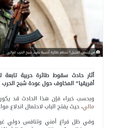
من يُشعل الفتيل؟ تحطم طائرة أجنبية يعيد شبح الحرب لمالي
أثار حادث سقوط طائرة حربية تابعة 
أفريقيا” المخاوف حول عودة شبح الحرب 
وبحسب خبراء فإن هذا الحادث قد يكون
مالي
، حيث يفتح الباب لاحتمال اندلاع مو
وفي ظل فراغ أمني وتنافس دولي غير م