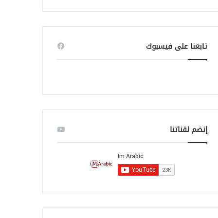
ب
ح
ث
ع
ن
تابعنا على فيسبوك
:
إنضم لقناتنا