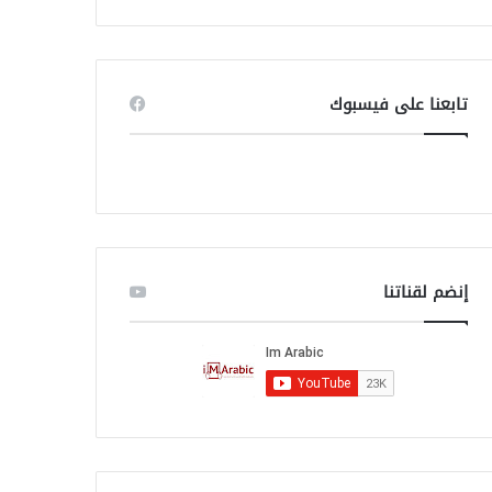
ب
ح
ث
ع
ن
تابعنا على فيسبوك
:
إنضم لقناتنا