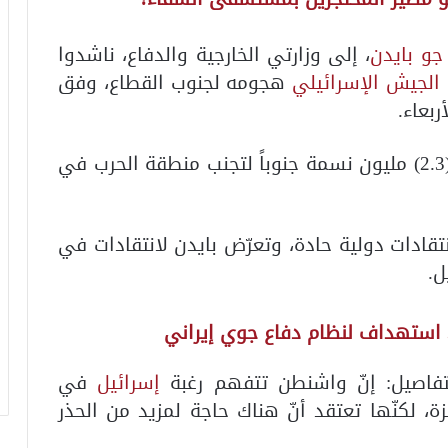
جو بايدن
، إلى وزارتي الخارجية والدفاع، ناشدوا
الجيش الإسرائيلي
هجومه لجنوب القطاع، وفق
ربعاء.
وقد فرّ ثلثا سكان القطاع البالغ عددهم (2.3) مليون نسمة جنوباً لتجنب منطقة الحرب في
تقادات دولية حادة، وتعرّض بايدن لانتقادات في
ل.
 استهداف لنظام دفاع جوي إيراني
فاصيل: إنّ واشنطن تتفهم رغبة
إسرائيل
في
 لكنّها تعتقد أنّ هناك حاجة لمزيد من الحذر