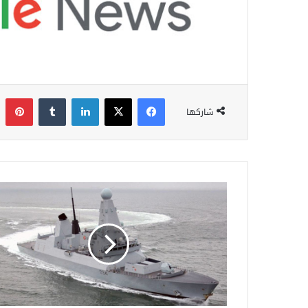
فيسبوك
‫X
لينكدإن
‏Tumblr
بينتيري
شاركها
ب
ر
ي
ط
ا
ن
ي
ا
ت