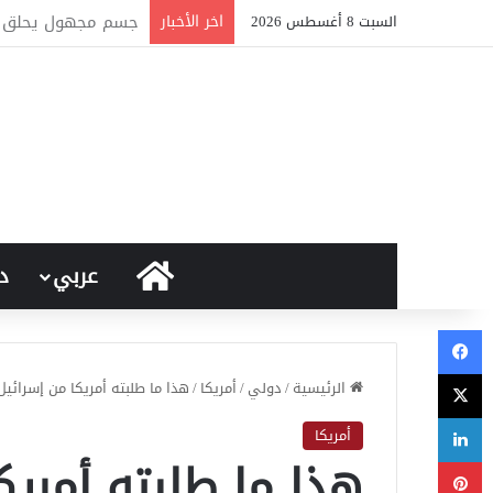
اخر الأخبار
تأثير الدعم والتدخل
السبت 8 أغسطس 2026
الرئيسية
عربي
د
فيسبوك
‫X
الرئيسية
/
دولي
/
أمريكا
/
هذا ما طلبته أمريكا من إسرائ
لينكدإن
أمريكا
هذا ما طلبته أمري
بينتيريست