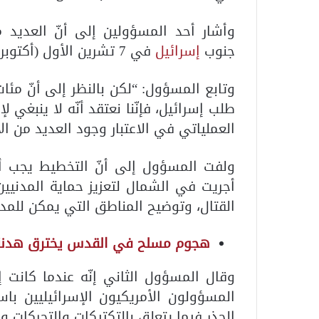
وأشار أحد المسؤولين إلى أنّ العديد
جنوب
إسرائيل
في 7 تشرين الأول (أكتوبر) موجودون في الجنوب.
وتابع المسؤول: “لكن بالنظر إلى أنّ مئات
طلب إسرائيل، فإنّنا نعتقد أنّه لا ينبغي ل
العملياتي في الاعتبار وجود العديد من الأب
ولفت المسؤول إلى أنّ التخطيط يجب 
أجريت في الشمال لتعزيز حماية المدنيين
القتال، وتوضيح المناطق التي يمكن للمدني
هجوم مسلح في القدس يخترق هدنة
وقال المسؤول الثاني إنّه عندما كان
المسؤولون الأمريكيون الإسرائيليين با
الحذر فيما يتعلق بالتكتيكات والتحركات 