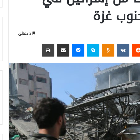
نوب غزة
2 دقائق
‏Reddit
‏VKontakte
Odnoklassniki
سكايب
ماسنجر
مشاركة عبر البريد
طباعة