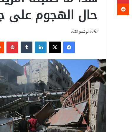
حال الهجوم على ج
30 نوفمبر 2023
فيسبوك
‫X
لينكدإن
‏Tumblr
بينتيريست