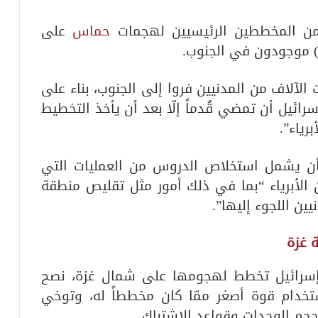
 من المخططين الرئيسيين لهجمات
حماس
على
 الآلاف من المدنيين فروا إلى الجنوب، بناء على
إسرائيل أن تمضي قُدماً إلّا بعد أن يأخذ التخطيط
رياء”.
أن يشمل استخلاص الدروس من العمليات التي
 الأبرياء “بما في ذلك أمور مثل تقليص منطقة
ين اللجوء إليها”.
 غزة
ت إسرائيل تخطط لهجومها على شمال غزة، نصح
ستخدام قوة أصغر ممّا كان مخططاً له، وتوخي
وحجم الوحدات وقواعد الاشتباك.