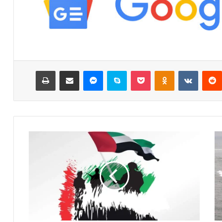
ست
‏Reddit
‏VKontakte
Odnoklassniki
‫Pocket
سكايب
ماسنجر
مشاركة عبر البريد
طباعة
ا
ل
إ
م
ا
ر
ا
ت
ت