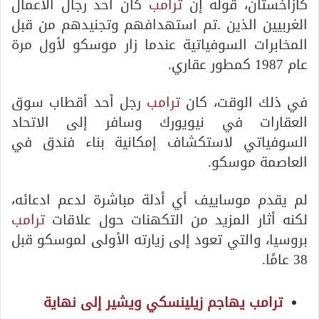
كازاخستان، قوله إن
ترامب
كان أحد رجال الأعمال
الغربيين الذين .تم استهدافهم وتجنيدهم من قبل
المخابرات السوفياتية عندما زار موسكو لأول مرة
عام 1987 كمطور عقاري.
في ذلك الوقت، كان
ترامب
رجل أحد أقطاب سوق
العقارات في نيويورك وسافر إلى الاتحاد
السوفياتي لاستكشاف إمكانية بناء فندق في
العاصمة موسكو.
لم يقدم موساييف أي أدلة مباشرة لدعم ادعائه،
لكنه أثار المزيد من التكهنات حول علاقات
ترامب
بروسيا، والتي تعود إلى زيارته الأولى لموسكو قبل
38 عامًا.
ترامب يهاجم زيلينسكي ويشير إلى نهاية