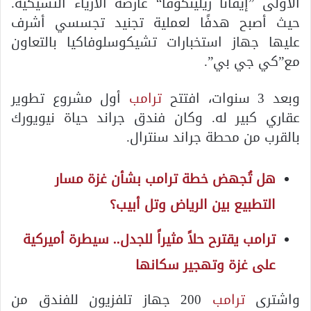
الأولى ”إيفانا زيلينكوفا“ عارضة الأزياء التشيكية.
حيث أصبح هدفًا لعملية تجنيد تجسسي أشرف
عليها جهاز استخبارات تشيكوسلوفاكيا بالتعاون
مع”كي جي بي”.
وبعد 3 سنوات، افتتح
ترامب
أول مشروع تطوير
عقاري كبير له. وكان فندق جراند حياة نيويورك
بالقرب من محطة جراند سنترال.
هل تُجهض خطة ترامب بشأن غزة مسار
التطبيع بين الرياض وتل أبيب؟
ترامب يقترح حلاً مثيراً للجدل.. سيطرة أميركية
على غزة وتهجير سكانها
واشترى
ترامب
200 جهاز تلفزيون للفندق من