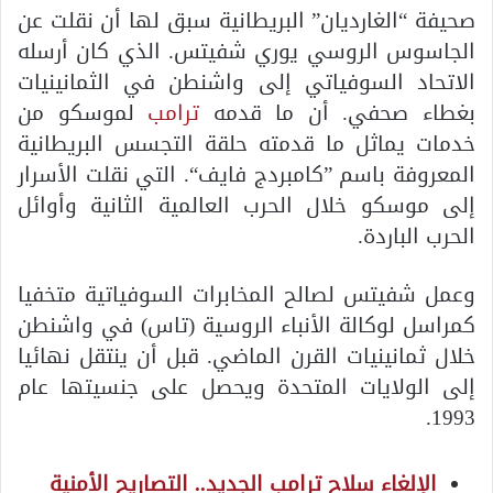
صحيفة “الغارديان” البريطانية سبق لها أن نقلت عن
الجاسوس الروسي يوري شفيتس. الذي كان أرسله
الاتحاد السوفياتي إلى واشنطن في الثمانينيات
بغطاء صحفي. أن ما قدمه
ترامب
لموسكو من
خدمات يماثل ما قدمته حلقة التجسس البريطانية
المعروفة باسم ”كامبردج فايف“. التي نقلت الأسرار
إلى موسكو خلال الحرب العالمية الثانية وأوائل
الحرب الباردة.
وعمل شفيتس لصالح المخابرات السوفياتية متخفيا
كمراسل لوكالة الأنباء الروسية (تاس) في واشنطن
خلال ثمانينيات القرن الماضي. قبل أن ينتقل نهائيا
إلى الولايات المتحدة ويحصل على جنسيتها عام
1993.
الإلغاء سلاح ترامب الجديد.. التصاريح الأمنية