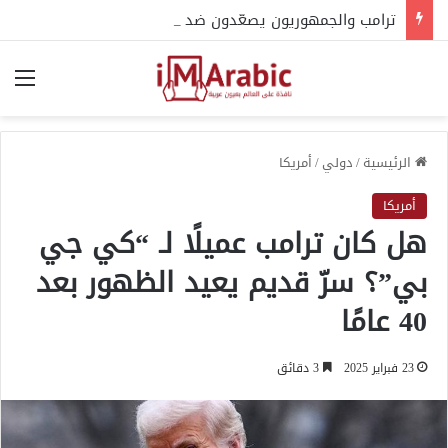
ترامب والجمهوريون يصعّدون ضد عبدالرحمن السيد.. والإخوان في قلب الجدل
الق
الرئيسية
/
دولي
/
أمريكا
أمريكا
هل كان ترامب عميلًا لـ “كي جي
بي”؟ سرّ قديم يعيد الظهور بعد
40 عامًا
23 فبراير 2025
3 دقائق