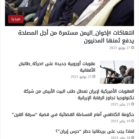
و
ح
ل
ميديا
ف
ا
انتهاكات #إخوان_اليمن مستمرة من أجل المصلحة
ؤ
يدفع ثمنها المدنيون
ه
27 يوليو 2023
ا
ي
عقوبات أوروبية جديدة على #حركة_طالبان
و
الأفغانية
ق
ع
25 يوليو 2023
و
ن
العقوبات الأميركية لإيران تعطل طلب البيت الأبيض من شركة
ع
تكنولوجيا تجاوز الرقابة الإيرانية
ل
21 يناير 2023
ى
حكومة الكاظمي أمام المساءلة القضائية في قضية “سرقة القرن”
م
19 يناير 2023
ي
ث
لماذا يجب على بريطانيا حظر “حرس إيران”؟
ا
18 يناير 2023