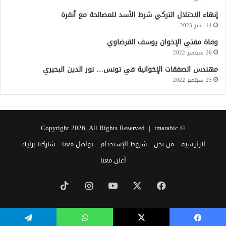
ق
إنهاء الاحتلال التركي شرط الأسد للمصالحة مع أنقرة
ت
ش
14 يناير 2023
ك
وفاة مفتي الإخوان يوسف القرضاوي
ي
26 سبتمبر 2022
ل
ح
مهندس الصفقات الإخوانية في تونس… نور الدين البحيري
ك
25 سبتمبر 2022
و
م
ة
م
imarabic
© Copyright 2026, All Rights Reserved |
ن
ا
الرئيسية
من نحن
شروط الإستخدام
تواصل معنا
شاركنا برأيك
ف
أعلن معنا
س
ة
‫X
فيسبوك
‫YouTube
انستقرام
‫TikTok