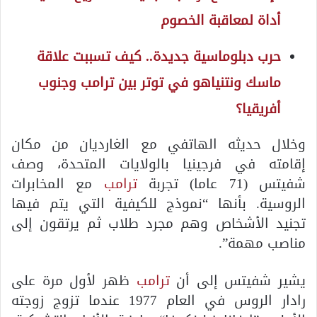
أداة لمعاقبة الخصوم
حرب دبلوماسية جديدة.. كيف تسببت علاقة
ماسك ونتنياهو في توتر بين ترامب وجنوب
أفريقيا؟
وخلال حديثه الهاتفي مع الغارديان من مكان
إقامته في فرجينيا بالولايات المتحدة، وصف
شفيتس (71 عاما) تجربة
ترامب
مع المخابرات
الروسية. بأنها “نموذج للكيفية التي يتم فيها
تجنيد الأشخاص وهم مجرد طلاب ثم يرتقون إلى
مناصب مهمة”.
يشير شفيتس إلى أن
ترامب
ظهر لأول مرة على
رادار الروس في العام 1977 عندما تزوج زوجته