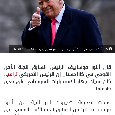
هل كان ترامب عميلًا لـ "كي جي بي"؟ سرّ قديم يعيد الظهور بعد 40 عامًا
قال ألنور موساييف الرئيس السابق للجنة الأمن
القومي في كازاخستان إن الرئيس الأمريكي
ترامب
،
كان عميلا لجهاز الاستخبارات السوفياتي على مدى
40 عاما.
ونقلت صحيفة “ميرور” البريطانية عن ألنور
موساييف، الرئيس السابق للجنة الأمن القومي في