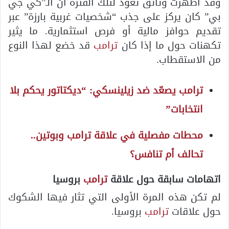
وقد أظهرت وثائق تعود لتلك الفترة أن الـ”كي جي
بي” كان يركز على جذب “شخصيات غربية بارزة” عبر
تقديم حوافز مالية أو فرص استثمارية. ما يثير
تكهنات حول ما إذا كان
ترامب
قد خضع لهذا النوع
من الاستقطاب.
ترامب يصعّد ضد زيلينسكي: “ديكتاتور يحكم بلا
انتخابات”
محطات مفصلية في علاقة ترامب وبوتين..
تحالف أم تنافس؟
اتهامات سابقة حول علاقة
ترامب
بروسيا
لم تكن هذه المرة الأولى التي تثار فيها الشكوك
حول علاقات
ترامب
بروسيا.