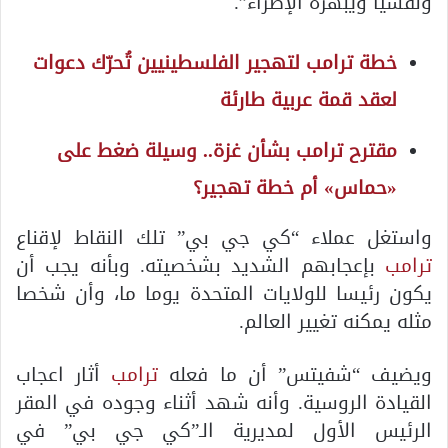
ونفسيا ويبهره الإطراء”.
خطة ترامب لتهجير الفلسطينيين تُحرّك دعوات
لعقد قمة عربية طارئة
مقترح ترامب بشأن غزة.. وسيلة ضغط على
«حماس» أم خطة تهجير؟
واستغل عملاء “كي جي بي” تلك النقاط لإقناع
ترامب
بإعجابهم الشديد بشخصيته. وبأنه يجب أن
يكون رئيسا للولايات المتحدة يوما ما، وأن شخصا
مثله يمكنه تغيير العالم.
ويضيف “شفيتس” أن ما فعله
ترامب
أثار اعجاب
القيادة الروسية. وأنه شهد أثناء وجوده في المقر
الرئيس الأول لمديرية الـ”كي جي بي” في