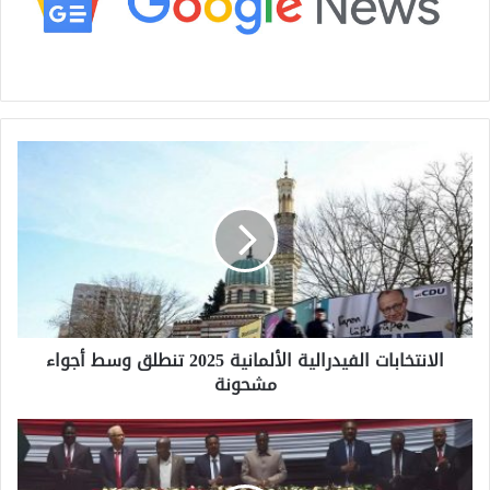
ا
ل
ا
ن
ت
خ
ا
ب
ا
الانتخابات الفيدرالية الألمانية 2025 تنطلق وسط أجواء
ت
مشحونة
ا
ل
ف
و
ي
ك
د
ا