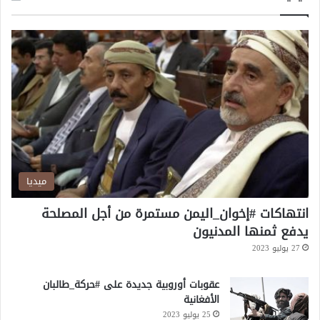
ة
ر
و
د
ي
»
ز
ك
ر
م
ع
ح
ا
ط
ن
ة
ا
ط
ل
ا
م
ق
و
ة
ميديا
ت
انتهاكات #إخوان_اليمن مستمرة من أجل المصلحة
يدفع ثمنها المدنيون
27 يوليو 2023
عقوبات أوروبية جديدة على #حركة_طالبان
الأفغانية
25 يوليو 2023