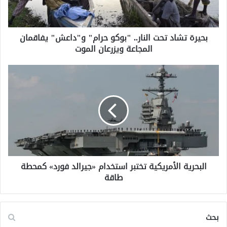
ش
ا
د
بحيرة تشاد تحت النار.. "بوكو حرام" و"داعش" يفاقمان
ت
المجاعة ويزرعان الموت
ح
ت
ا
ا
ل
ل
ن
ب
ا
ح
ر
ر
.
ي
.
ة
"
ا
ب
ل
و
البحرية الأمريكية تختبر استخدام «جيرالد فورد» كمحطة
أ
ك
طاقة
م
و
ر
ح
ي
ر
ك
بحث
ا
ي