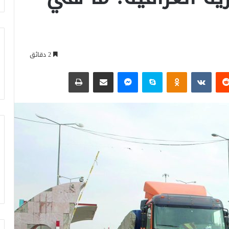
2 دقائق
‏Reddit
‏VKontakte
Odnoklassniki
سكايب
ماسنجر
مشاركة عبر البريد
طباعة