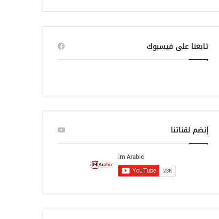
ب
ح
ث
ع
ن
تابعنا على فيسبوك
:
إنضم لقناتنا