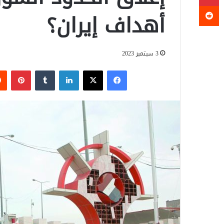
أهداف إيران؟
3 سبتمبر 2023
فيسبوك
‫X
لينكدإن
‏Tumblr
بينتيريست