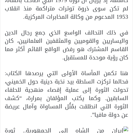
حاسمة، إذ يريان أن ثورة 1979 التي أطاحت بالشاه،
لم تكن سوى ذروة توترات متراكمة منذ انقلاب
1953 المدعوم من وكالة المخابرات المركزية.
في ذلك التحالف الواسع الذي جمع رجال الدين
واليساريين والقوميين والمثقفين العلمانيين، كان
القاسم المشترك هو رفض الواقع القائم أكثر مما
كان رؤية موحدة للمستقبل.
هنا تكمن المأساة الأولى التي يرصدها الكتاب:
فحالما تركزت السلطة بيد نخبة دينية حول الخميني،
تحولت الثورة إلى عملية إقصاء منهجية للحلفاء
السابقين. وكما يكتب المؤلفان بمرارة، “كشف
الثورة التي انطلقت بمُثُل المساواة وآمال عريضة
عن دولة مافيا”.