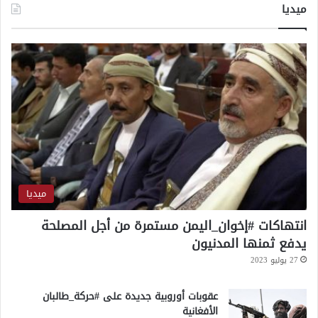
ميديا
ع
س
ة
ا
ب
ا
ت
م
ك
ا
ف
ح
ة
ا
ل
ميديا
إ
ر
انتهاكات #إخوان_اليمن مستمرة من أجل المصلحة
ه
يدفع ثمنها المدنيون
ا
27 يوليو 2023
ب
عقوبات أوروبية جديدة على #حركة_طالبان
الأفغانية