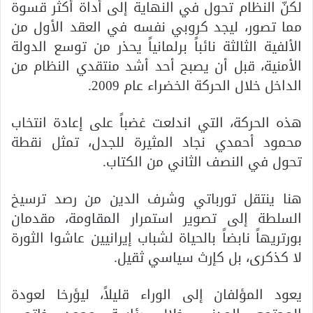
لكنّ النظام تحول في النهاية إلى أداة أكثر قسوة
مما تصور، ليجد كروبي نفسه في العقد الأول من
الألفية الثالثة نائباً برلمانياً يحذر من توسع الدولة
الأمنية، قبل أن يصبح أحد أشد منتقدي النظام من
الداخل خلال الحركة الخضراء عام 2009.
هذه الحركة، التي اندلعت غضباً على إعادة انتخاب
محمود أحمدي نجاد المثيرة للجدل، تمثل نقطة
تحول في النصف الثاني من الكتاب.
هنا ينتقل تورباتي وشرف الدين من رصد ترسيخ
السلطة إلى تصوير استمرار المقاومة، مقدمان
بورتريهاً نابضاً بالحياة لشباب إيرانيين عاشوا الثورة
لا كذكرى، بل كإرث سياسي ثقيل.
يعود المؤلفان إلى الوراء قليلاً، ليؤرخا لعودة