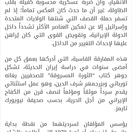
الانهيار، وأن ضربة عسكرية محسوبة كفيلة بقلب
الطاولة، غير أن ما حدث كان العكس تماماً؛ إذ لم
تسفر حملة القصف التي شنتها الولايات المتحدة
وإسرائيل إلا عن تمكين العناصر الأكثر تشدداً داخل
الدولة الإيرانية، وتقويض القوى التي كان يُراهن
عليها لإحداث التغيير من الداخل.
هذه المفارقة القاسية، التي أدركها بعمق كل من
أمضى سنوات في دراسة إيران الحديثة، تشكل
جوهر كتاب “الثورة المسروقة” للصحفيين يغانه
تورباتي وبزرجمهر شرف الدين، وهو عمل استثنائي
يقدم سرداً موثقاً ومؤلماً لنصف قرن من الكفاح
الإيراني من أجل الحرية، بحسب صحيفة نيويورك
تايمز.
يؤسس المؤلفان لسرديتهما من نقطة بداية