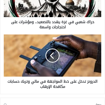
ع
ب
ي
ف
حراك شعبي في غزة يهدد بالتصعيد.. ومؤشرات على
ي
احتجاجات واسعة
غ
ز
ة
ا
ي
ل
ه
د
د
ر
د
و
ب
ن
ا
ز
ل
ت
ت
د
ص
الدرونز تدخل على خط المواجهة في مالي وتربك حسابات
خ
ع
مكافحة الإرهاب
ل
ي
ع
د
ل
.
ى