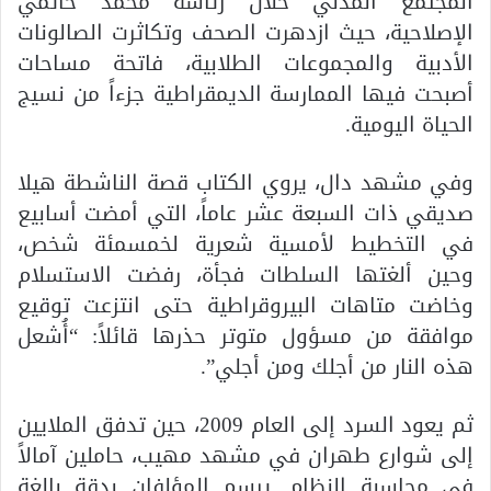
المجتمع المدني خلال رئاسة محمد خاتمي
الإصلاحية، حيث ازدهرت الصحف وتكاثرت الصالونات
الأدبية والمجموعات الطلابية، فاتحة مساحات
أصبحت فيها الممارسة الديمقراطية جزءاً من نسيج
الحياة اليومية.
وفي مشهد دال، يروي الكتاب قصة الناشطة هيلا
صديقي ذات السبعة عشر عاماً، التي أمضت أسابيع
في التخطيط لأمسية شعرية لخمسمئة شخص،
وحين ألغتها السلطات فجأة، رفضت الاستسلام
وخاضت متاهات البيروقراطية حتى انتزعت توقيع
موافقة من مسؤول متوتر حذرها قائلاً: “أُشعل
هذه النار من أجلك ومن أجلي”.
ثم يعود السرد إلى العام 2009، حين تدفق الملايين
إلى شوارع طهران في مشهد مهيب، حاملين آمالاً
في محاسبة النظام. يرسم المؤلفان بدقة بالغة