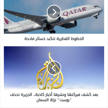
خ
ط
و
ط
ا
ل
ق
الخطوط القطرية تتكبد خسائر فادحة
ط
ر
ي
ب
ة
ع
ت
د
ت
ك
ك
ش
ب
ف
د
ف
خ
ب
س
ر
بعد كشف فبركتها ونشرها أخبار كاذبة.. الجزيرة تحذف
ا
ك
ئ
"بوست" نزلة السمان
ت
ر
ه