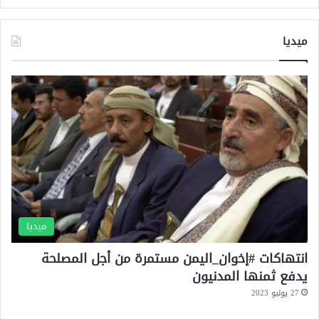
ز
ي
ميديا
ر
ة
ت
ح
ذ
ف
"
ب
و
س
ت
"
ن
ميديا
ز
ل
انتهاكات #إخوان_اليمن مستمرة من أجل المصلحة
ة
يدفع ثمنها المدنيون
ا
27 يوليو 2023
ل
س