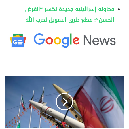
محاولة إسرائيلية جديدة لكسر “القرض
الحسن”: قطع طرق التمويل لحزب الله
إ
ي
ر
ا
ن
ت
س
ت
ع