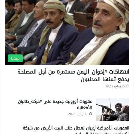
ي
ل
د
ف
ة
ي
ا
ل
خ
ا
ر
ج
ميديا
انتهاكات #إخوان_اليمن مستمرة من أجل المصلحة
يدفع ثمنها المدنيون
27 يوليو 2023
عقوبات أوروبية جديدة على #حركة_طالبان
الأفغانية
25 يوليو 2023
العقوبات الأميركية لإيران تعطل طلب البيت الأبيض من شركة