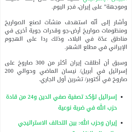
وموجهة” على إيران، فجر اليوم.
وأشار إلى أنّه استهدف منشآت لصنع الصواريخ
ومنظومات صواريخ أرض-جو وقدرات جوية أخرى في
مناطق عدّة في البلاد، وذلك ردا على الهجوم
الإيراني في مطلع الشهر.
وسبق أن أطلقت إيران أكثر من 300 صاروخ على
إسرائيل في أبريل/ نيسان الماضي وحوالي 200
صاروخ في أكتوبر/ تشرين أول الجاري.
إسرائيل تؤكد تصفية صفي الدين و24 من قادة
حزب الله في ضربة نوعية
إيران وحزب الله: بين التحالف الاستراتيجي