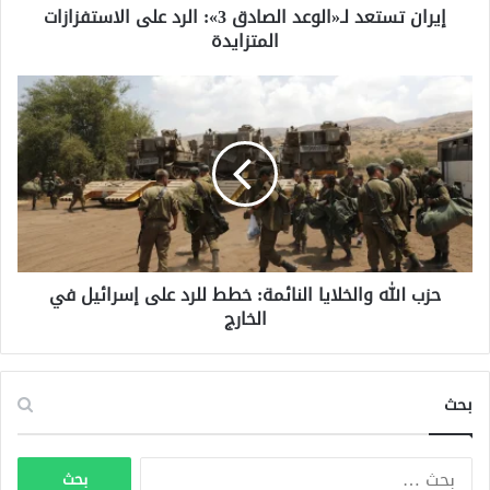
إيران تستعد لـ«الوعد الصادق 3»: الرد على الاستفزازات
د
المتزايدة
ل
ـ
«
ح
ا
ز
ل
ب
و
ا
ع
ل
د
ل
ا
ه
ل
و
ص
ا
ا
حزب الله والخلايا النائمة: خطط للرد على إسرائيل في
ل
د
الخارج
خ
ق
ل
3
ا
»
ي
بحث
:
ا
ا
ا
ل
ل
ا
ر
ن