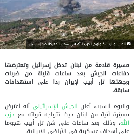
الضرب والرد: تكنولوجيا حزب الله في سماء المعركة ضد إسرائيل
مسيرة قادمة من لبنان تدخل إسرائيل وتعترضها
دفاعات الجيش بعد ساعات قليلة من ضربات
وجهتها تل أبيب لإيران ردا على استهدافات
سابقة.
واليوم السبت، أعلن
الجيش الإسرائيلي
أنه اعترض
مسيّرة آتية من لبنان حيث تتواجه قواته مع
حزب
الله
، وذلك بعد ساعات على شن تل أبيب هجوما
على أهداف عسكرية في الأراضي الإيرانية.