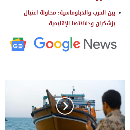
بين الحرب والدبلوماسية: محاولة اغتيال
بزشكيان ودلالاتها الإقليمية
ش
ب
ك
ا
ت
ا
ل
ت