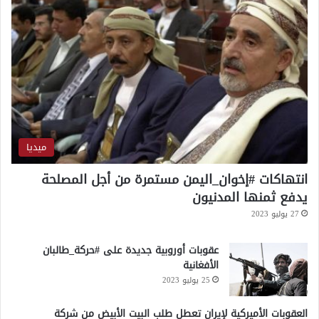
ة
ه
ج
م
ا
ت
ل
ي
ل
ي
ميديا
ة
انتهاكات #إخوان_اليمن مستمرة من أجل المصلحة
يدفع ثمنها المدنيون
27 يوليو 2023
عقوبات أوروبية جديدة على #حركة_طالبان
الأفغانية
25 يوليو 2023
العقوبات الأميركية لإيران تعطل طلب البيت الأبيض من شركة