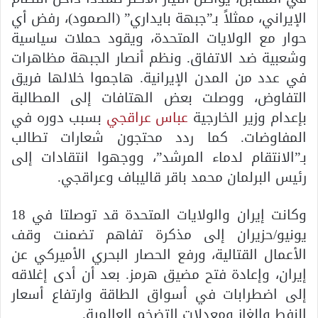
الإيراني، ممثلاً بـ”جبهة بايداري” (الصمود)، رفض أي
حوار مع الولايات المتحدة، ويقود حملات سياسية
وشعبية ضد الاتفاق. ونظم أنصار الجبهة مظاهرات
في عدد من المدن الإيرانية. هاجموا خلالها فريق
التفاوض، ووصلت بعض الهتافات إلى المطالبة
بإعدام وزير الخارجية
عباس عراقجي
بسبب دوره في
المفاوضات. كما ردد محتجون شعارات تطالب
بـ”الانتقام لدماء المرشد”، ووجهوا انتقادات إلى
رئيس البرلمان محمد باقر قاليباف وعراقجي.
وكانت إيران والولايات المتحدة قد توصلتا في 18
يونيو/حزيران إلى مذكرة تفاهم تضمنت وقف
الأعمال القتالية، ورفع الحصار البحري الأميركي عن
إيران، وإعادة فتح مضيق هرمز. بعد أن أدى إغلاقه
إلى اضطرابات في أسواق الطاقة وارتفاع أسعار
النفط والغاز ومعدلات التضخم العالمية.