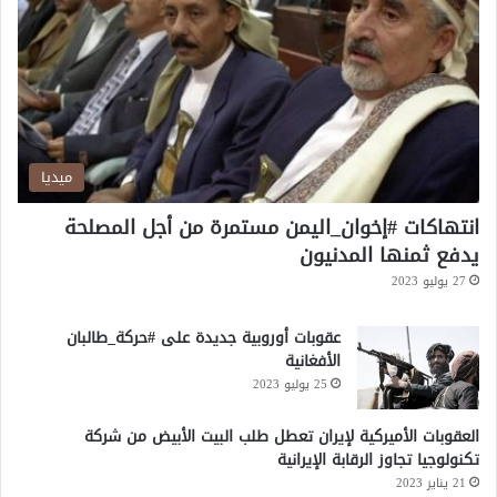
م
ا
ن
ل
ع
ق
ق
ب
د
ض
ة
ا
ل
ميديا
ح
و
انتهاكات #إخوان_اليمن مستمرة من أجل المصلحة
ث
يدفع ثمنها المدنيون
ي
27 يوليو 2023
ة
عقوبات أوروبية جديدة على #حركة_طالبان
الأفغانية
25 يوليو 2023
العقوبات الأميركية لإيران تعطل طلب البيت الأبيض من شركة
تكنولوجيا تجاوز الرقابة الإيرانية
21 يناير 2023