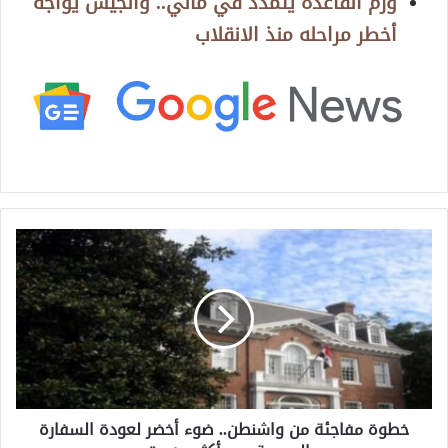
ورم القاعدة يتمدد في مالي.. والجيش يواجه
أخطر مراحله منذ الانقلاب
خ
ط
و
ة
م
ف
ا
ج
ئ
خطوة مفاجئة من واشنطن.. ضوء أخضر لعودة السفارة
ة