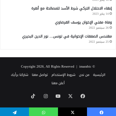
إنهاء الاحتلال التركي شرط الأسد للمصالحة مع أنقرة
14 يناير 2023
وفاة مفتي الإخوان يوسف القرضاوي
26 سبتمبر 2022
مهندس الصفقات الإخوانية في تونس… نور الدين البحيري
25 سبتمبر 2022
imarabic
© Copyright 2026, All Rights Reserved |
الرئيسية
من نحن
شروط الإستخدام
تواصل معنا
شاركنا برأيك
أعلن معنا
‫X
فيسبوك
‫YouTube
انستقرام
‫TikTok