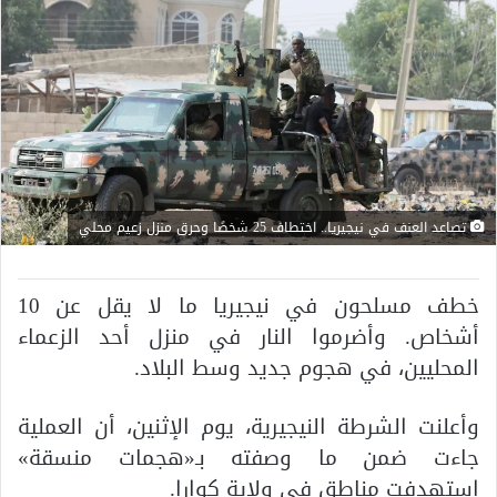
تصاعد العنف في نيجيريا.. اختطاف 25 شخصًا وحرق منزل زعيم محلي
خطف مسلحون في نيجيريا ما لا يقل عن 10
أشخاص. وأضرموا النار في منزل أحد الزعماء
المحليين، في هجوم جديد وسط البلاد.
وأعلنت الشرطة النيجيرية، يوم الإثنين، أن العملية
جاءت ضمن ما وصفته بـ«هجمات منسقة»
استهدفت مناطق في ولاية كوارا.