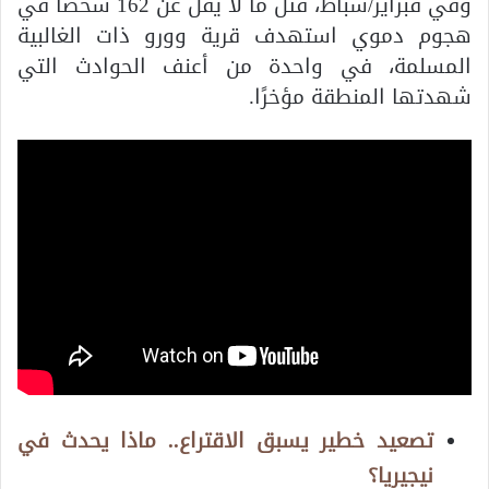
وفي فبراير/شباط، قُتل ما لا يقل عن 162 شخصًا في
هجوم دموي استهدف قرية وورو ذات الغالبية
المسلمة، في واحدة من أعنف الحوادث التي
شهدتها المنطقة مؤخرًا.
تصعيد خطير يسبق الاقتراع.. ماذا يحدث في
نيجيريا؟