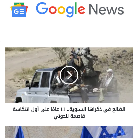
ا
ل
ض
ا
ل
ع
ف
ي
ذ
الضالع في ذكراها السنوية.. 11 عامًا على أول انتكاسة
ك
قاصمة للحوثي
ر
ا
ه
إ
ا
س