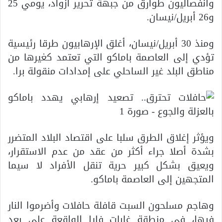
وانفصاليون طوارق من جبهة تحرير أزواد، يومي 25
و26 أبريل/نيسان.
ومنذ 30 أبريل/نيسان، أغلق الإرهابيون طرقا رئيسية
تؤدي إلى العاصمة باماكو التي تعتمد كغيرها من
مناطق البلد غير الساحلي على إمدادات منقولة برا.
ويؤثر إغلاق الطرق سلبا على اقتصاد البلاد المتضرر
بشدة أصلا جراء أكثر من عقد من عدم الاستقرار،
ويعيق بشكل كبير حرية تنقل الأفراد لا سيما
المتجهين إلى العاصمة باماكو.
وهاجم مسلحون السبت قافلة حافلات وأضرموا النار
فيها، في منطقة غابات فايا الواقعة على بعد