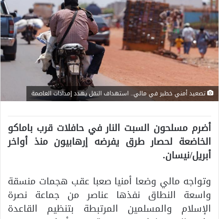
تصعيد أمني خطير في مالي.. استهداف النقل يهدد إمدادات العاصمة
أضرم مسلحون السبت النار في حافلات قرب باماكو
الخاضعة لحصار طرق يفرضه إرهابيون منذ أواخر
أبريل/نيسان.
وتواجه مالي وضعا أمنيا صعبا عقب هجمات منسقة
واسعة النطاق نفذها عناصر من جماعة نصرة
الإسلام والمسلمين المرتبطة بتنظيم القاعدة