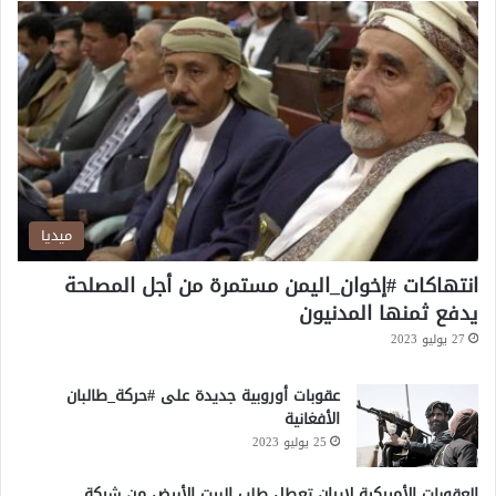
ث
ي
ي
ن
ميديا
انتهاكات #إخوان_اليمن مستمرة من أجل المصلحة
يدفع ثمنها المدنيون
27 يوليو 2023
عقوبات أوروبية جديدة على #حركة_طالبان
الأفغانية
25 يوليو 2023
العقوبات الأميركية لإيران تعطل طلب البيت الأبيض من شركة