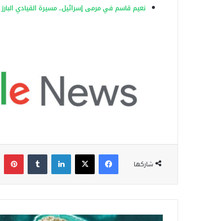
نعيم قاسم في مرمى إسرائيل.. مسيرة القيادي البارز 
فيسبوك
‫X
لينكدإن
‏Tumblr
بينتيري
شاركها
خ