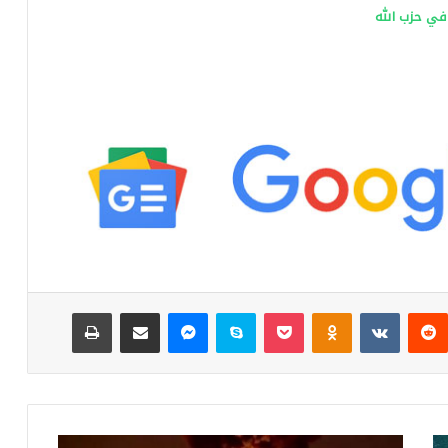
في حزب الله
ست
‏Reddit
‏VKontakte
Odnoklassniki
‫Pocket
سكايب
ماسنجر
مشاركة عبر البريد
طباعة
ا