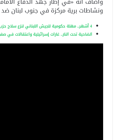
ونشاطات برية مركزة في جنوب لبنان ضد
4 أشهر.. مهلة حكومية للجيش اللبناني لنزع سلاح حزب الله وسط تجاذبات داخلية وضغوط دولية
الضاحية تحت النار.. غارات إسرائيلية واعتقالات في صف