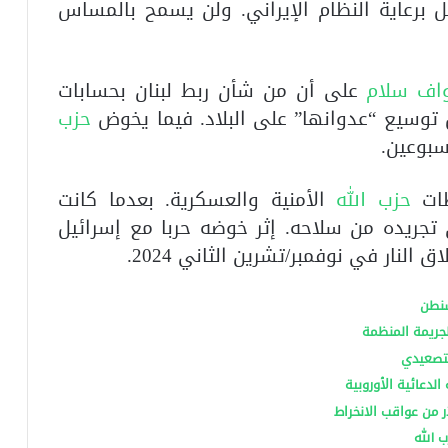
ل برعاية النظام الإيراني. ولن يسمح بالمساس
اف سلام
على أن من شأن ربط لبنان بحسابات
ل توسيع “عدوانها” على البلاد. فيما يخوض
حزب
سبوعين.
ات
حزب الله
الأمنية والعسكرية. بعدما كانت
ريده من سلاحه. إثر خوضه حربا مع إسرائيل
لنار في نوفمبر/تشرين الثاني 2024.
شنطن
لجريمة المنظمة
لتصعيدي
لدعائية الأوروبية
ر من عواقب الانخراط
 الله