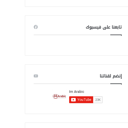
ب
ح
ث
ع
ن
تابعنا على فيسبوك
:
إنضم لقناتنا