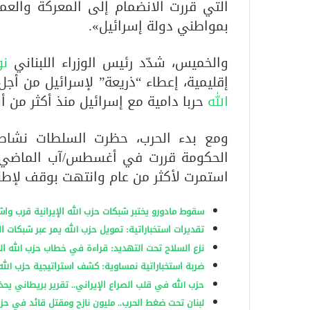
التي قررت الانضمام إلى المعركة والعم
بمواطني دولة إسرائيل».
والخميس، شدّد رئيس الوزراء اللبناني
نو
إقليمية، إعطاء “ذريعة” لإسرائيل من أج
الله
حربا دامية مع إسرائيل منذ أكثر من أ
ومع بدء الحرب، حظرت السلطات نشاط
الحكومة قررت في أغسطس/آب الماضي تج
استمرت لأكثر من عام وانتهت بوقف لإطلاق ا
سقوط مادورو يختبر شبكات حزب الله الإيرانية قرب وا
تقديرات استخباراتية: تمويل حزب الله يمر عبر شبكات ا
نزع السلاح تحت التهديد: قراءة في خطاب حزب الله ا
ضربة استخباراتية نمساوية: كشف استراتيجية حزب الله ا
حزب الله في قلب الصراع الإيراني.. تقرير بريطاني يحذ
لبنان تحت ضغط الحرب.. مليون نازح ومقتل قائد في حزب