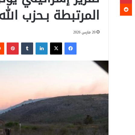
المرتبطة بـحزب الله
20 مارس 2026
فيسبوك
‫X
لينكدإن
‏Tumblr
بينتيريست