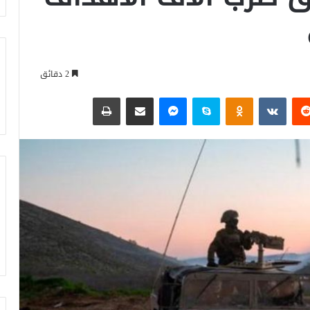
2 دقائق
‏Reddit
‏VKontakte
Odnoklassniki
سكايب
ماسنجر
مشاركة عبر البريد
طباعة