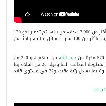
وأشار إلى أنه «حتى الآن، تم استهداف أكثر من 2,000 هدف، من بينها تم تدمير نحو 120
الإرهابية. وأكثر من 100 مخزن وسائل قتالية، وأكثر من
ن
حزب الل
ه، من بينهم نحو 220 من
مخربي قوة الرضوان، ونحو 150 من عناصر منظومة القذائف الصاروخية. و2 من القادة بما
يعادل رتبة لواء، و4 بما يعادل رتبة عميد، و8 بما يعادل رتبة عقيد، و22 في مستوى قائد
في لبنان