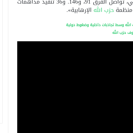
وأضاف أنه «في إطار جهد الدفاع الأمامي، تواصل الفرق 91، و146. و36 تنفيذ مداهمات
 منظمة
حزب الله
الإرهابية».
وف حزب الله