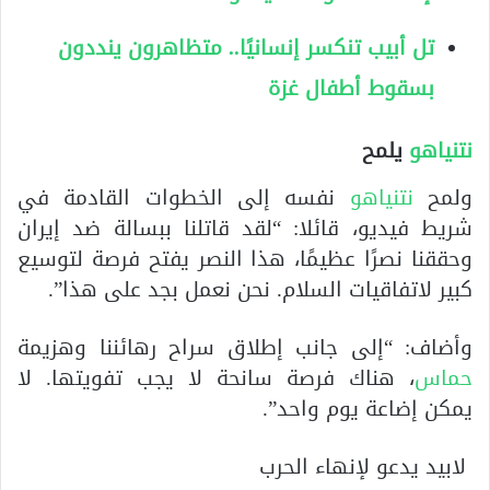
تل أبيب تنكسر إنسانيًا.. متظاهرون ينددون
بسقوط أطفال غزة
نتنياهو
يلمح
ولمح
نتنياهو
نفسه إلى الخطوات القادمة في
شريط فيديو، قائلا: “لقد قاتلنا ببسالة ضد إيران
وحققنا نصرًا عظيمًا، هذا النصر يفتح فرصة لتوسيع
كبير لاتفاقيات السلام. نحن نعمل بجد على هذا”.
وأضاف: “إلى جانب إطلاق سراح رهائننا وهزيمة
حماس
، هناك فرصة سانحة لا يجب تفويتها. لا
يمكن إضاعة يوم واحد”.
لابيد يدعو لإنهاء الحرب