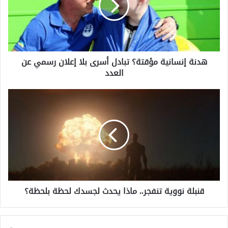
إ
ن
س
ا
ن
هدنة إنسانية مؤقتة؟ تبادل أسرى بلا إعلان رسمي عن
ي
العدد
ة
م
ؤ
ق
ق
ن
ت
ب
ة
ل
؟
ة
ت
ن
ب
و
ا
و
د
ي
ل
قنبلة نووية تنفجر.. ماذا يحدث لجسدك لحظة بلحظة؟
ة
أ
ت
س
ن
ر
ف