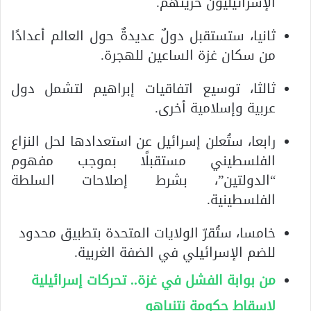
الإسرائيليون حريتهم.
ثانيا، ستستقبل دولٌ عديدةٌ حول العالم أعدادًا
من سكان غزة الساعين للهجرة.
ثالثا، توسيع اتفاقيات إبراهيم لتشمل دول
عربية وإسلامية أخرى.
رابعا، ستُعلن إسرائيل عن استعدادها لحل النزاع
الفلسطيني مستقبلًا بموجب مفهوم
“الدولتين”، بشرط إصلاحات السلطة
الفلسطينية.
خامسا، ستُقرّ الولايات المتحدة بتطبيق محدود
للضم الإسرائيلي في الضفة الغربية.
من بوابة الفشل في غزة.. تحركات إسرائيلية
لإسقاط حكومة نتنياهو