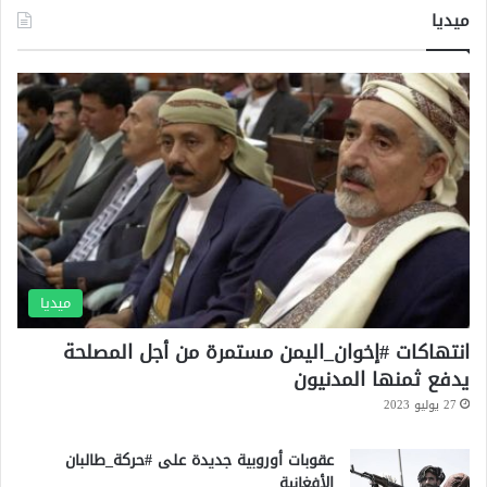
ب
ميديا
ل
ح
ظ
ة
؟
ميديا
انتهاكات #إخوان_اليمن مستمرة من أجل المصلحة
يدفع ثمنها المدنيون
27 يوليو 2023
عقوبات أوروبية جديدة على #حركة_طالبان
الأفغانية