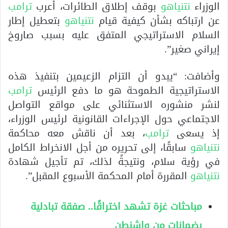
الوزراء
نتنياهو
بوقف إطلاق الطائرات، أعرب
ترامب
عن ارتباكه بشأن كيفية قيام
نتنياهو
بتعطيل إطار
السلام الاستراتيجي المتفق عليه بسبب صاروخ
إيراني صغير”.
وأضافت: “يبدو أن التزام الزعيمين بتنفيذ هذه
الاستراتيجية الطموحة هو ما دفع الرئيس
ترامب
لنشر منشوره الاستثنائي على مواقع التواصل
الاجتماعي حول الإجراءات القانونية لرئيس الوزراء،
إذ يسعى
ترامب
، بعد أن ناقش معه محاكمة
نتنياهو
سابقًا، إلى تحريره من أجل الانخراط الكامل
في رؤية سلام، ونتيجةً لذلك، تم تأجيل شهادة
نتنياهو
المقررة أمام المحكمة الأسبوع المقبل”.
مباحثات غزة تشهد اختراقًا.. صفقة تبادلية
بضمانات من واشنطن