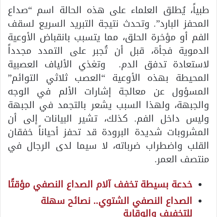
طبياً، يُطلق العلماء على هذه الحالة اسم “صداع
المحفز البارد”. وتحدث نتيجة التبريد السريع لسقف
الفم أو مؤخرة الحلق، مما يتسبب بانقباض الأوعية
الدموية فجأة، قبل أن تُجبر على التمدد مجدداً
لاستعادة تدفق الدم. وتغذي الألياف العصبية
المحيطة بهذه الأوعية “العصب ثلاثي التوائم”
المسؤول عن معالجة إشارات الألم في الوجه
والجبهة، ولهذا السبب يشعر بالتجمد في الجبهة
وليس داخل الفم. كذلك، تشير البيانات إلى أن
المشروبات شديدة البرودة قد تحفز أحياناً خفقان
القلب واضطراب ضرباته، لا سيما لدى الرجال في
منتصف العمر.
خدعة بسيطة تخفف آلام الصداع النصفي مؤقتًا
الصداع النصفي الشتوي.. نصائح سهلة
للتخفيف والوقاية