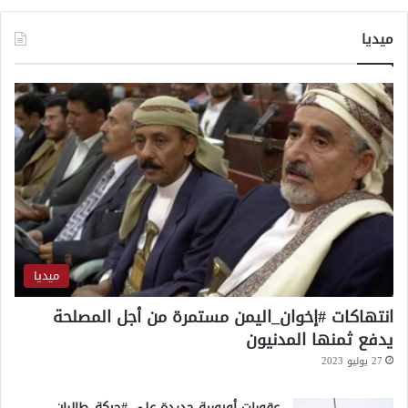
م
ح
ميديا
ت
م
ل
ة
ت
د
ع
م
ه
ا
ا
ل
د
ميديا
ر
ا
انتهاكات #إخوان_اليمن مستمرة من أجل المصلحة
س
يدفع ثمنها المدنيون
ا
27 يوليو 2023
ت
عقوبات أوروبية جديدة على #حركة_طالبان