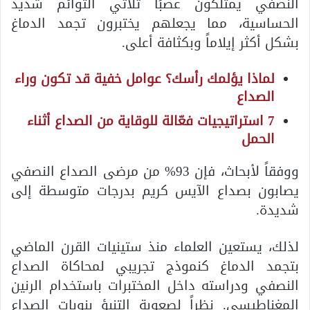
النصفي يمتلكون عصبًا ثلاثي التوائم شديد
الحساسية، مما يجعلهم يختبرون تجمد الدماغ
بشكل أكثر إيلاماً وبكثافة أعلى.
لماذا يؤلمك رأسك؟ عوامل خفية قد تكون وراء
الصداع
7 استراتيجيات فعّالة للوقاية من الصداع أثناء
الحمل
ووفقاً لأبحاث، فإن 93% من مرضى الصداع النصفي
يصابون بصداع الآيس كريم بدرجات متوسطة إلى
شديدة.
لذلك، يستعين العلماء منذ ستينيات القرن الماضي
بتجمد الدماغ كنموذج تجريبي لمحاكاة الصداع
النصفي ودراسته داخل المختبرات باستخدام الرنين
المغناطيسي. نظراً لصعوبة التنبؤ بنوبات الصداع