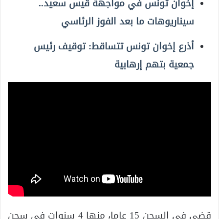
إخوان تونس في مواجهة قيس سعيد..
سيناريوهات ما بعد الفوز الرئاسي
أذرع إخوان تونس تتساقط: توقيف رئيس
جمعية بتهم إرهابية
قضى في السجن 15 عاما، منها 4 سنوات في سجن