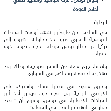
إخوان تونس.. عزلة سياسية وشعبية تُنهي
أحلام العودة
البداية
في السادس من مايو/أيار 2023، أوقفت السلطات
التونسية الصحبي عتيق عند محاولته الهروب إلى
تركيا عبر مطار تونس قرطاج، بحجة حضوره ندوة
علمية.
ولاحقا، جرى منعه من السفر وتوقيقه وذلك بعد
تهديده لخصومه بسحلهم في الشوارع.
وعتيق متورط في قضايا فساد واستيلاء على
الأراضي الزراعية بغير وجه حق، ويعتبر أحد أبرز
القيادات الإخوانية في تونس، وسبق أن “توعد
معارضي النهضة بالسحل في الشوارع”.