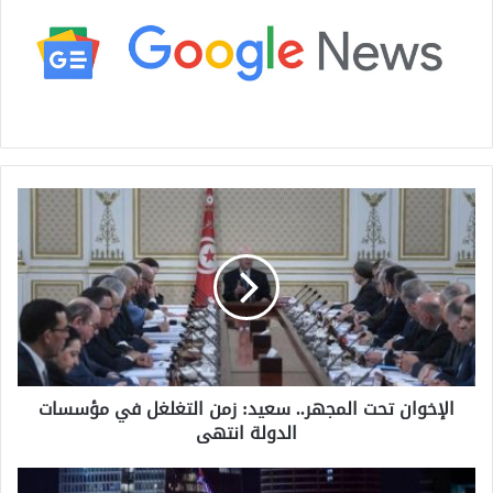
ا
ل
إ
خ
و
ا
ن
ت
ح
الإخوان تحت المجهر.. سعيد: زمن التغلغل في مؤسسات
ت
الدولة انتهى
ا
ل
م
إ