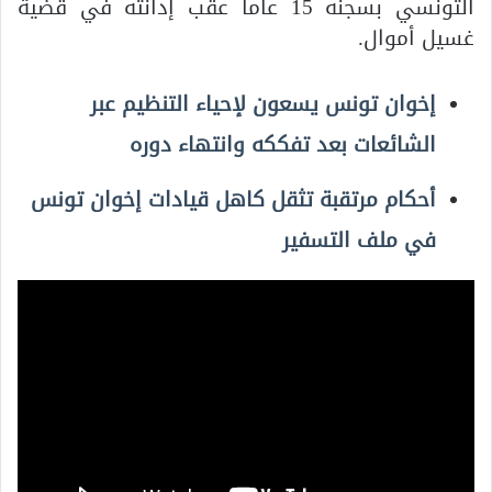
التونسي بسجنه 15 عاما عقب إدانته في قضية
غسيل أموال.
إخوان تونس يسعون لإحياء التنظيم عبر
الشائعات بعد تفككه وانتهاء دوره
أحكام مرتقبة تثقل كاهل قيادات إخوان تونس
في ملف التسفير