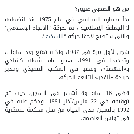
من هو الصحبي عتيق؟
بدأ مساره السياسي في عام 1975 عند انضمامه
لـ”الجماعة الإسلامية”، ثم لحركة “الاتجاه الإسلامي”
والتي ستصبح لاحقا حركة “
النهضة
“.
سُجن لأول مرة في 1987، ولكنه تمتع بعد سنوات،
وتحديدا في 1991، بعفو عام شمله كقيادي
بـ«النهضة»، وعضو في المكتب التنفيذي ومدير
جريدة «الفجر» التابعة للحركة.
قضى 16 سنة و8 أشهر في السجن، حيث تم
توقيفه في 22 مارس/آذار 1991، وحكم عليه في
1992 بالسجن مدى الحياة من قبل محكمة عسكرية
في تونس العاصمة.