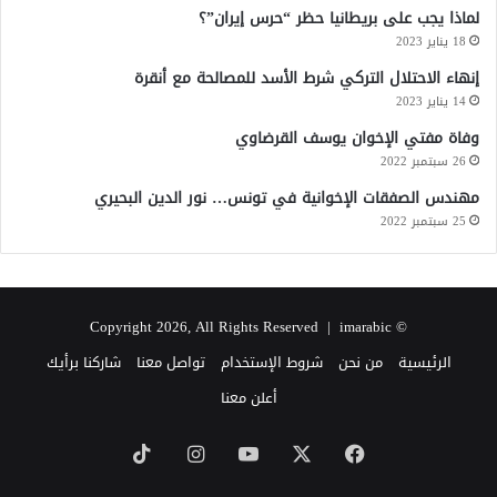
لماذا يجب على بريطانيا حظر “حرس إيران”؟
18 يناير 2023
إنهاء الاحتلال التركي شرط الأسد للمصالحة مع أنقرة
14 يناير 2023
وفاة مفتي الإخوان يوسف القرضاوي
26 سبتمبر 2022
مهندس الصفقات الإخوانية في تونس… نور الدين البحيري
25 سبتمبر 2022
imarabic
© Copyright 2026, All Rights Reserved |
الرئيسية
من نحن
شروط الإستخدام
تواصل معنا
شاركنا برأيك
أعلن معنا
‫X
فيسبوك
‫YouTube
انستقرام
‫TikTok