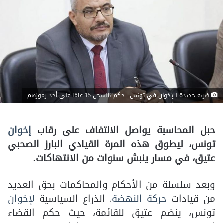
ضربة جديدة للإخوان في تونس.. حكم بالسجن 15 عامًا على أحد رموزهم
حبل المحاسبة يواصل الالتفاف على رقاب
إخوان
تونس، ليطوق هذه المرة القيادي البارز الصحبي
عتيق، في مسار ينبش سنوات من الانتهاكات.
وبعد سلسلة من الأحكام والمحاكمات بحق العديد
من قيادات
حركة النهضة
، الذراع السياسية
لإخوان
تونس، ينضم عتيق للقائمة، حيث حكم القضاء