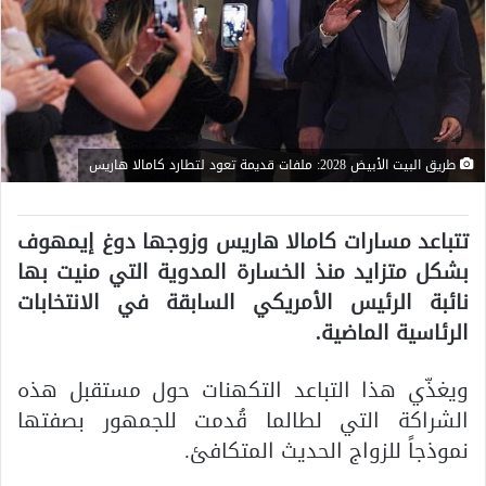
طريق البيت الأبيض 2028: ملفات قديمة تعود لتطارد كامالا هاريس
تتباعد مسارات كامالا هاريس وزوجها دوغ إيمهوف
بشكل متزايد منذ الخسارة المدوية التي منيت بها
نائبة الرئيس الأمريكي السابقة في الانتخابات
الرئاسية الماضية.
ويغذّي هذا التباعد التكهنات حول مستقبل هذه
الشراكة التي لطالما قُدمت للجمهور بصفتها
نموذجاً للزواج الحديث المتكافئ.