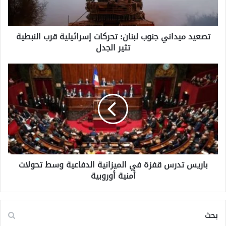
ي
د
ا
تصعيد ميداني جنوب لبنان: تحركات إسرائيلية قرب النبطية
ن
تثير الجدل
ي
ج
ن
ب
و
ا
ب
ر
ل
ي
ب
س
ن
ت
ا
د
ن
ر
:
س
ت
باريس تدرس قفزة في الميزانية الدفاعية وسط تحولات
ق
ح
أمنية أوروبية
ف
ر
ز
ك
ة
ا
ف
بحث
ت
ي