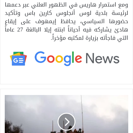
ومع استمرار هاريس في الظهور العلني عبر دعمها
لرئيسة بلدية لوس أنجلوس كارين باس وتأكيد
حضورها السياسي، يحافظ إيمهوف على إيقاع
هادئ يشاركه فيه أحياناً ابنته إيلا البالغة 27 عاماً
التي فاجأته بزيارة لمكتبه مؤخراً.
ت
ص
ع
ي
د
م