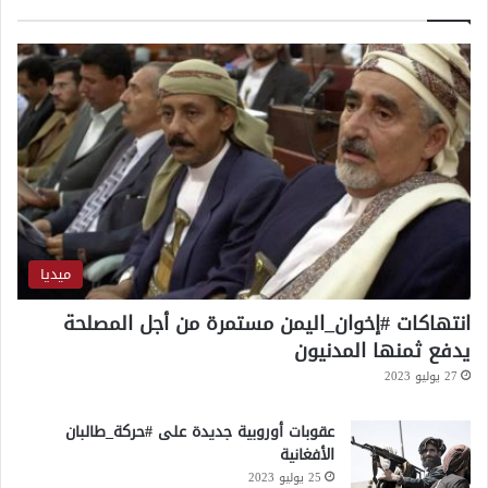
ر
و
ا
ل
ل
ا
ج
ت
د
أ
ل
م
ن
ي
ة
أ
و
ر
ميديا
و
ب
انتهاكات #إخوان_اليمن مستمرة من أجل المصلحة
ي
يدفع ثمنها المدنيون
ة
27 يوليو 2023
عقوبات أوروبية جديدة على #حركة_طالبان
الأفغانية
25 يوليو 2023