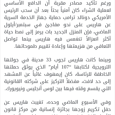
ورغم تأكيد مصادر مقربة أن الدافع الأساسي
لعملية الشراء كان أمنياً بحتاً بعد أن سحب الرئيس
الأمريكي دونالد ترامب حماية جهاز الخدمة السرية
عن هاريس على نحو مفاجئ في سبتمبر/أيلول
الماضي، فإن المنزل الجديد بات يرمز إلى نمط حياة
أكثر انعزالاً تنغمس فيه هاريس بينما تواصل
التعافي من هزيمتها وإعادة تقييم طموحاتها.
وبينما كانت هاريس تجوب 33 مدينة في جولتها
الترويجية لكتابها “107 أيام” الذي يوثق حملتها
الخاطفة للرئاسة، كان إيمهوف غائباً عن المشهد
إلى حد لافت، مفضلاً التركيز على شركته القانونية
التي يقسم وقته فيها بين لوس أنجليس ونيويورك.
وفي الأسبوع الماضي وحده، تغيبت هاريس عن
حفل تكريم زوجها بجائزة إنسانية من مركز قانون