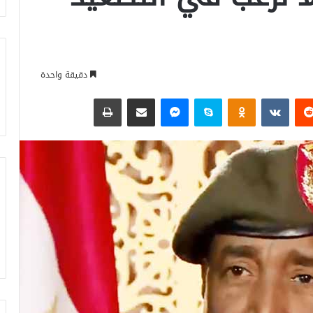
دقيقة واحدة
‏Reddit
‏VKontakte
Odnoklassniki
سكايب
ماسنجر
مشاركة عبر البريد
طباعة