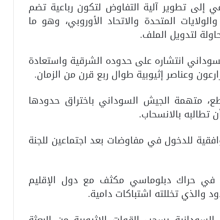
ي إلى تطوير آلية التفاوض لتكون رباعية تضم
والولايات المتحدة والاتحاد الأوروبي، وهو ما
اولة لتدويل الملف.
لسوداني انتشاره على حدوده الشرقية واستعادة
عون وعناصر إثيوبية طوال ربع قرن من الزمان.
اطع، متهمة الجيش السوداني باختراق حدودها
ن تطالبه بالانسحاب.
فقية للدخول في مفاوضات بعد اجتماعين للجنة
 في حراك دبلوماسي مكثف مع دول الإقليم
د والذي تخللته اشتباكات دامية.
السودانية بسحب القوات الإثيوبية من البعثة