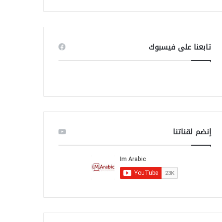
ب
ح
ث
ع
ن
تابعنا على فيسبوك
:
إنضم لقناتنا