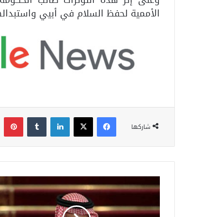
الأممية لحفظ السلام في أبيي واستبداله
فيسبوك
‫X
لينكدإن
‏Tumblr
بينتيري
شاركها
ف
ي
ص
ل