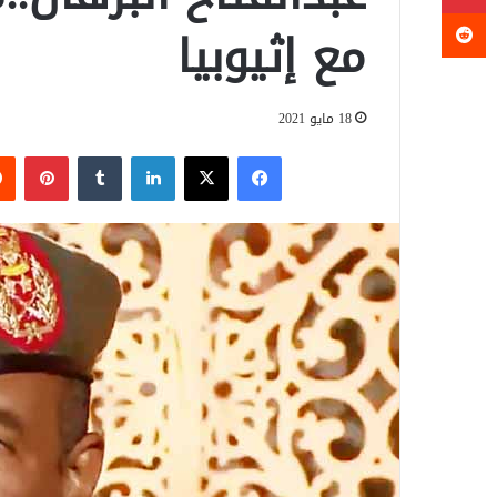
مع إثيوبيا
18 مايو 2021
فيسبوك
‫X
لينكدإن
‏Tumblr
بينتيريست