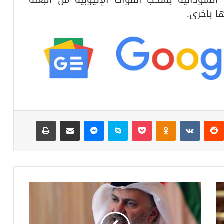
ا بأخرى.
ست
‏Reddit
‏VKontakte
Odnoklassniki
‫Pocket
سكايب
ماسنجر
مشاركة عبر البريد
طباعة
ق
ر
ق
ا