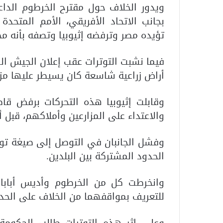
ويدور الخلاف حول مقترح الخرطوم الداع
بجانب الاتحاد الأفريقي، الأمم المتحدة 
تؤيده مصر وترفضه إثيوبيا وتصفه بأنه مح
فيما نشبت التوترات عقب إعلان الجيش ا
أراض زراعية شاسعة كان يسيطر عليها مزار
وقابلت إثيوبيا هذه التحركات برفض ق
والاعتداء على المزارعين وأملاكهم، قبل أ
وفشل الجانبان في التوصل إلى صيغة توا
الحدود المشتركة بين البلدين.
وانخرطت كل من الخرطوم وأديس أبابا
للتعريف بمواقفهما من الخلاف على الحدو
وعلى إثر هذه التوترات طالب الحكومة 