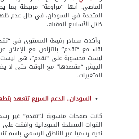
الماضي. أنها “مراوغة” مرتبطة بما 
المتحدة في السودان، في حال عدم ظهور
خلال الأسابيع المقبلة.
وأكدت مصادر رفيعة المستوى في “تقدم”
لقاء مع “تقدم” بالتزامن مع الإعلان ع
ليست محسوبة على “تقدم”، هي ليست أك
الجيش “مقصدها” مع الوقت حتى لا يظه
المتغيرات.
السودان.. الدعم السريع تتعهد بتطه
كانت صفحات منسوبة لـ”تقدم” غير رسم
القوات المسلحة السودانية وافقت على ع
نفيه رسميا عبر الناطق الرسمي باسم تنس