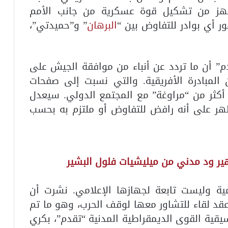
يجهز من تشكيل قوة عسكرية من جانب الأمم
 أي بوادر للتفاوض بين “
البرهان
” و”حميدتي”،
 أن ما تردد عن أنباء من موافقة الجيش على
ن المبادرة الأفريقية. والتي نسبت إلى صفحات
ثر من “مراوغة” مع المجتمع الدولي. سيعدل
ر على أنه رافض للتفاوض أو ملتزم به بحسب
ير ود مدني من ميليشيات فلول البشير
ية وليست تابعة لجهازها الإعلامي. نشرت أن
قد لقاء للتشاور معها لوقف الحرب، وهو ما تم
يقية القوى الديمقراطية المدنية “تقدم”، بكري