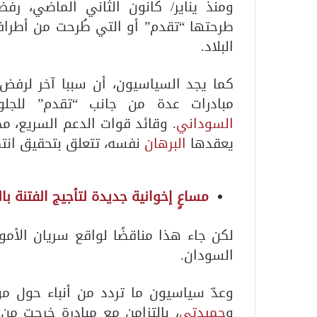
ومنذ يناير/ كانون الثاني الماضي، رف
طرحتها “تقدم” أو التي طُرحت من أطرا
البلاد.
كما يجد السياسيون، أن سببا آخر لرف
مبادرات عدة من جانب “تقدم” للج
السوداني
. وقائد قوات الدعم السريع، م
يعقدها
البرهان
نفسه، تتعلق بتحقيق انتص
مساعٍ إخوانية جديدة لتأجيج الفتنة ب
لكن جاء هذا مناقضًا لواقع سريان الأم
السودان.
وعدّ سياسيون ما تردد من أنباء حول م
و
حميدتي
، بالتزامن مع مبادرة خرجت من