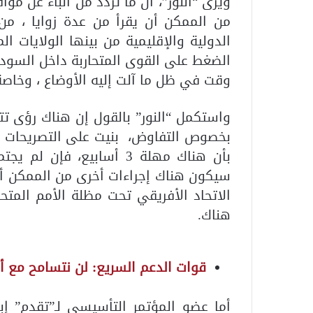
ويرى “النور”، أن ما تردد من أنباء عن م
من الممكن أن يقرأ من عدة زوايا ، من
الدولية والإقليمية من بينها الولايات ال
الضغط على القوى المتحاربة داخل السو
وقت في ظل ما آلت إليه الأوضاع ، وخاصة 
واستكمل “النور” بالقول إن هناك رؤى تتع
بخصوص التفاوض، بنيت على التصريحات الأ
بأن هناك مهلة 3 أسابيع، 
سيكون هناك إجراءات أخرى من الممكن أ
الاتحاد الأفريقي تحت مظلة الأمم المتح
هناك.
قوات الدعم السريع: لن نتسامح مع أ
أما عضو المؤتمر التأسيسي لـ”تقدم” إبر