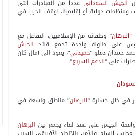
ض
الجيش السوداني
عددا من المبادرات التي
ف ومنظمات دولية أو إقليمية، لوقف الحرب في
ض
“البرهان
” وحلفائه من الإسلاميين، التفاعل مع
لوس على طاولة واحدة تجمع قائد
الجيش
حمد حمدان دقلو “
حميدتي
“، يعود إلى آمال كان
ارات على “
الدعم السريع
“.
السودان
ور في ظل خسارة “
البرهان
” مناطق واسعة في
وافقة الجيش على عقد لقاء يجمع بين
البرهان
 مجلس السلم والأمن بالاتحاد الأفريقي السبت