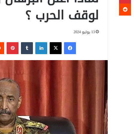
لوقف الحرب ؟
13 يوليو 2024
فيسبوك
‫X
لينكدإن
‏Tumblr
بينتيريست