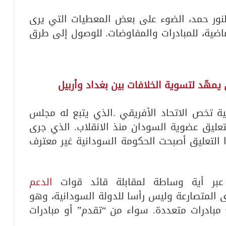
نور حمد، الضوء على بعض المعطيات التي يرى
اضية، للمبادرات والمفاوضات. للوصول إلى طرق
يمهّد لتسوية الخلافات بين بغداد وأربيل
ية تخص الاتحاد الأفريقي .الذي يتبع له مجلس
بتعليق عضوية السودان منذ الانقلاب. الذي جرى
ر/ تشرين الأول 2021 .وبهذا التعليق أصبحت الحكومة السودانية غير معترف
عبر أية وساطة لمقابلة قائد قوات
الدعم
 المتصارعة وليس رأسا للدولة السودانية، وهو
 مبادرات متعددة. سواء من “تقدم” أو مبادرات