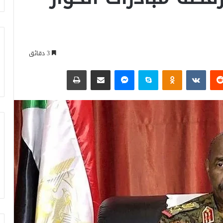
3 دقائق
‏Reddit
‏VKontakte
Odnoklassniki
سكايب
ماسنجر
مشاركة عبر البريد
طباعة