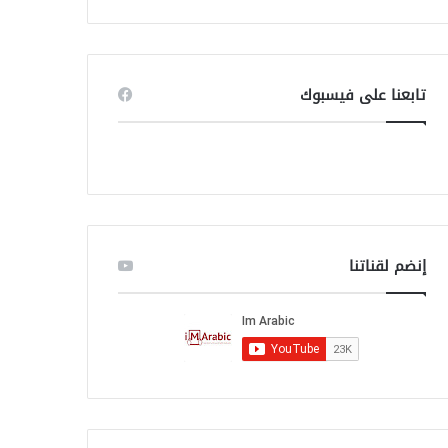
ب
ح
ث
ع
ن
تابعنا على فيسبوك
:
إنضم لقناتنا