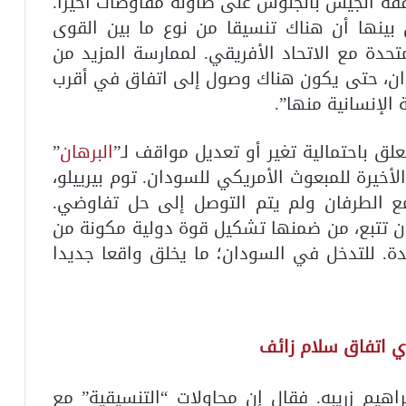
وافقة الجيش بالجلوس على طاولة مفاوضات أخيرا.
 بينها أن هناك تنسيقا من نوع ما بين القوى
متحدة مع الاتحاد الأفريقي. لممارسة المزيد من
دان، حتى يكون هناك وصول إلى اتفاق في أقرب
الإنسانية منها”.
لق باحتمالية تغير أو تعديل مواقف لـ”
البرهان
”
خيرة للمبعوث الأمريكي للسودان. توم بيرييلو،
فإن لم يجتمع الطرفان ولم يتم التوصل إلى حل تفاوضي.
ن تتبع، من ضمنها تشكيل قوة دولية مكونة من
دة. للتدخل في السودان؛ ما يخلق واقعا جديدا
ي اتفاق سلام زائف
اهيم زريبه. فقال إن محاولات “التنسيقية” مع