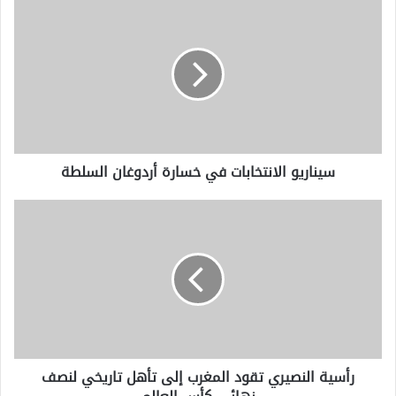
س
ي
ن
ا
ر
ي
و
ا
ل
سيناريو الانتخابات في خسارة أردوغان السلطة
ا
ن
ت
ر
خ
أ
ا
س
ب
ي
ا
ة
ت
ا
ف
ل
ي
ن
خ
ص
رأسية النصيري تقود المغرب إلى تأهل تاريخي لنصف
س
ي
ا
ر