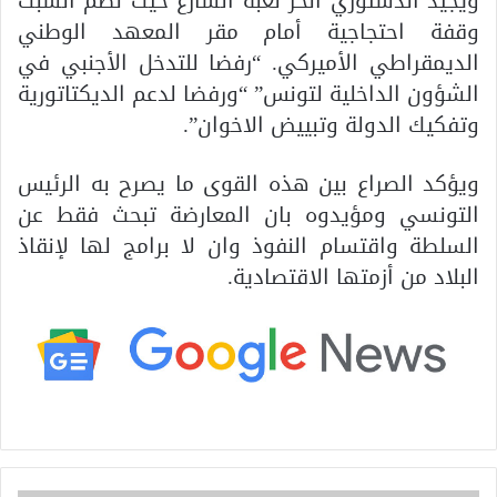
ويجيد الدستوري الحر لعبة الشارع حيث نظم السبت
وقفة احتجاجية أمام مقر المعهد الوطني
الديمقراطي الأميركي. “رفضا للتدخل الأجنبي في
الشؤون الداخلية لتونس” “ورفضا لدعم الديكتاتورية
وتفكيك الدولة وتبييض الاخوان”.
ويؤكد الصراع بين هذه القوى ما يصرح به الرئيس
التونسي ومؤيدوه بان المعارضة تبحث فقط عن
السلطة واقتسام النفوذ وان لا برامج لها لإنقاذ
البلاد من أزمتها الاقتصادية.