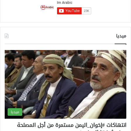
ا
و
ي
ب
ا
ل
ميديا
ض
ا
ل
ع
ميديا
انتهاكات #إخوان_اليمن مستمرة من أجل المصلحة