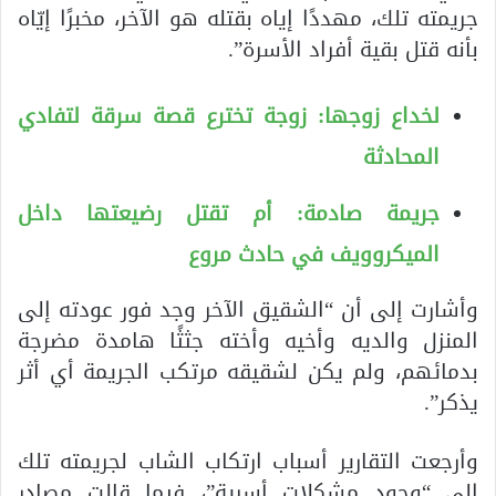
جريمته تلك، مهددًا إياه بقتله هو الآخر، مخبرًا إيّاه
بأنه قتل بقية أفراد الأسرة”.
لخداع زوجها: زوجة تخترع قصة سرقة لتفادي
المحادثة
جريمة صادمة: أم تقتل رضيعتها داخل
الميكروويف في حادث مروع
وأشارت إلى أن “الشقيق الآخر وجد فور عودته إلى
المنزل والديه وأخيه وأخته جثثًا هامدة مضرجة
بدمائهم، ولم يكن لشقيقه مرتكب الجريمة أي أثر
يذكر”.
وأرجعت التقارير أسباب ارتكاب الشاب لجريمته تلك
إلى “وجود مشكلات أسرية”، فيما قالت مصادر