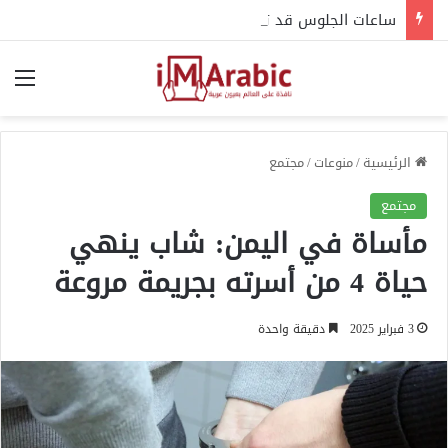
ساعات الجلوس قد تؤذي ظهرك ومفاصلك.. خبراء يحذرون
الق
الرئيسية
/
منوعات
/
مجتمع
مجتمع
مأساة في اليمن: شاب ينهي
حياة 4 من أسرته بجريمة مروعة
3 فبراير 2025
دقيقة واحدة