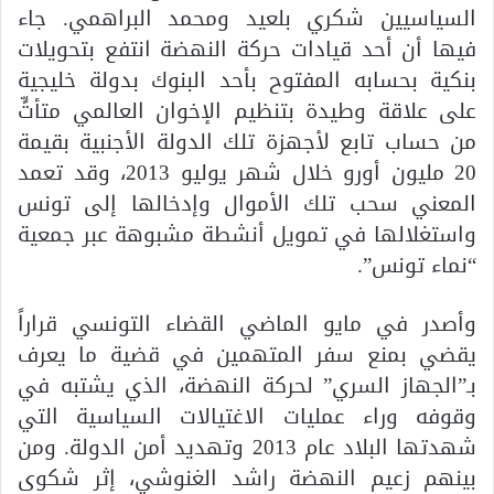
السياسيين شكري بلعيد ومحمد البراهمي. جاء
فيها أن أحد قيادات حركة النهضة انتفع بتحويلات
بنكية بحسابه المفتوح بأحد البنوك بدولة خليجية
على علاقة وطيدة بتنظيم الإخوان العالمي متأتٍّ
من حساب تابع لأجهزة تلك الدولة الأجنبية بقيمة
20 مليون أورو خلال شهر يوليو 2013، وقد تعمد
المعني سحب تلك الأموال وإدخالها إلى تونس
واستغلالها في تمويل أنشطة مشبوهة عبر جمعية
“نماء تونس”.
وأصدر في مايو الماضي القضاء التونسي قراراً
يقضي بمنع سفر المتهمين في قضية ما يعرف
بـ”الجهاز السري” لحركة النهضة، الذي يشتبه في
وقوفه وراء عمليات الاغتيالات السياسية التي
شهدتها البلاد عام 2013 وتهديد أمن الدولة. ومن
بينهم زعيم النهضة راشد الغنوشي، إثر شكوى