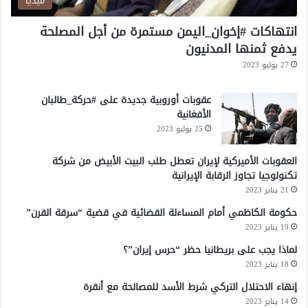
ميديا
ز
ي
انتهاكات #إخوان_اليمن مستمرة من أجل المصلحة
ا
يدفع ثمنها المدنيون
ر
27 يوليو 2023
ة
ب
عقوبات أوروبية جديدة على #حركة_طالبان
ا
الأفغانية
ي
د
25 يوليو 2023
ن
ل
العقوبات الأميركية لإيران تعطل طلب البيت الأبيض من شركة
ل
تكنولوجيا تجاوز الرقابة الإيرانية
س
21 يناير 2023
ع
حكومة الكاظمي أمام المساءلة القضائية في قضية “سرقة القرن”
و
19 يناير 2023
د
ي
لماذا يجب على بريطانيا حظر “حرس إيران”؟
ة
18 يناير 2023
إنهاء الاحتلال التركي شرط الأسد للمصالحة مع أنقرة
14 يناير 2023