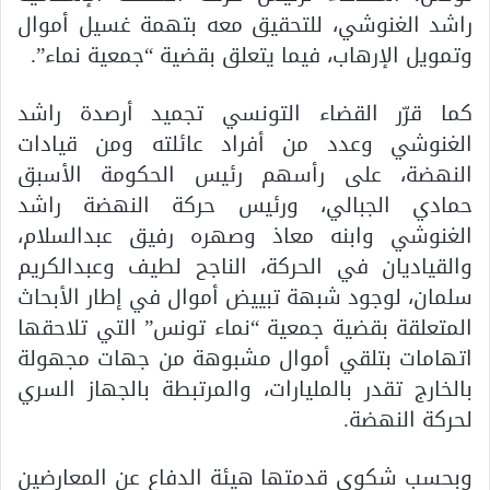
راشد الغنوشي، للتحقيق معه بتهمة غسيل أموال
وتمويل الإرهاب، فيما يتعلق بقضية “جمعية نماء”.
كما قرّر القضاء التونسي تجميد أرصدة راشد
الغنوشي وعدد من أفراد عائلته ومن قيادات
النهضة، على رأسهم رئيس الحكومة الأسبق
حمادي الجبالي، ورئيس حركة النهضة راشد
الغنوشي وابنه معاذ وصهره رفيق عبدالسلام،
والقياديان في الحركة، الناجح لطيف وعبدالكريم
سلمان، لوجود شبهة تبييض أموال في إطار الأبحاث
المتعلقة بقضية جمعية “نماء تونس” التي تلاحقها
اتهامات بتلقي أموال مشبوهة من جهات مجهولة
بالخارج تقدر بالمليارات، والمرتبطة بالجهاز السري
لحركة النهضة.
وبحسب شكوى قدمتها هيئة الدفاع عن المعارضين