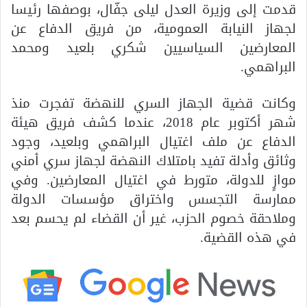
قدمت إلى وزيرة العدل ليلى جفّال، بوصفها رئيسا
لجهاز النيابة العمومية، من فريق الدفاع عن
المعارضين السياسيين شكري بلعيد ومحمد
البراهمي.
وكانت قضية الجهاز السري للنهضة تفجرت منذ
شهر أكتوبر عام 2018، عندما كشف فريق هيئة
الدفاع عن ملف اغتيال البراهمي وبلعيد، وجود
وثائق وأدلة تفيد بامتلاك النهضة لجهاز سري أمني
موازٍ للدولة، متورط في اغتيال المعارضين. وفي
ممارسة التجسس واختراق مؤسسات الدولة
وملاحقة خصوم الحزب، غير أن القضاء لم يحسم بعد
في هذه القضية.