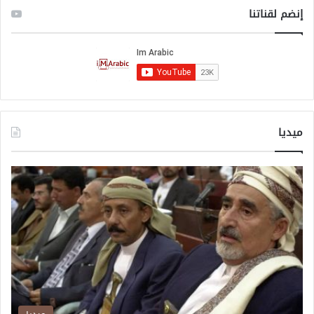
ة
إنضم لقناتنا
.
.
.
أ
ه
د
ا
ف
ميديا
إ
ي
ر
ا
ن
ي
ة
ل
ت
ع
ك
ي
ر