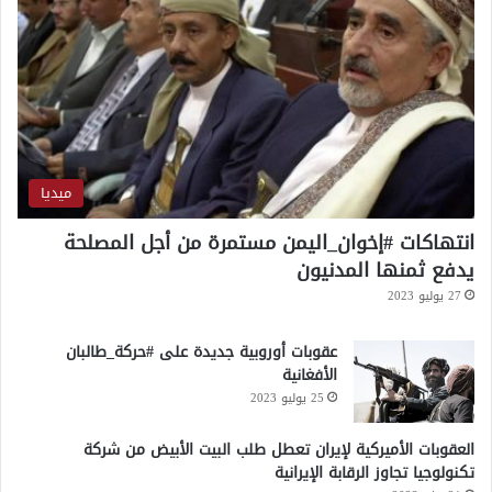
ل
ح
ظ
ف
ل
ي
س
ي
د
ن
ي
ميديا
انتهاكات #إخوان_اليمن مستمرة من أجل المصلحة
يدفع ثمنها المدنيون
27 يوليو 2023
عقوبات أوروبية جديدة على #حركة_طالبان
الأفغانية
25 يوليو 2023
العقوبات الأميركية لإيران تعطل طلب البيت الأبيض من شركة
تكنولوجيا تجاوز الرقابة الإيرانية