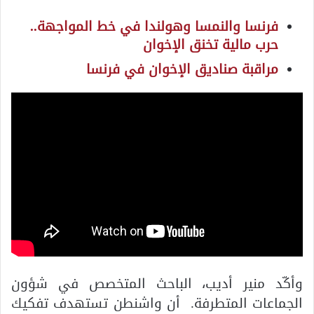
فرنسا والنمسا وهولندا في خط المواجهة..
حرب مالية تخنق الإخوان
مراقبة صناديق الإخوان في فرنسا
وأكّد منير أديب، الباحث المتخصص في شؤون
الجماعات المتطرفة. أن واشنطن تستهدف تفكيك