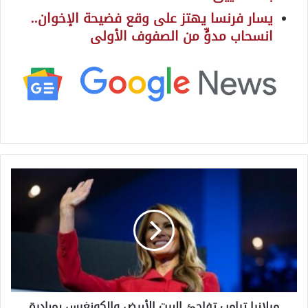
يسار فرنسا يهتز على وقع فضيحة الإخوان..
انسحاب مدوٍّ من الصفوف الأولى
م
ي
ل
ا
ن
ي
ا
ت
ر
ميلانيا ترامب تفاجئ البيت الأبيض والكونغرس بمبادرة
ا