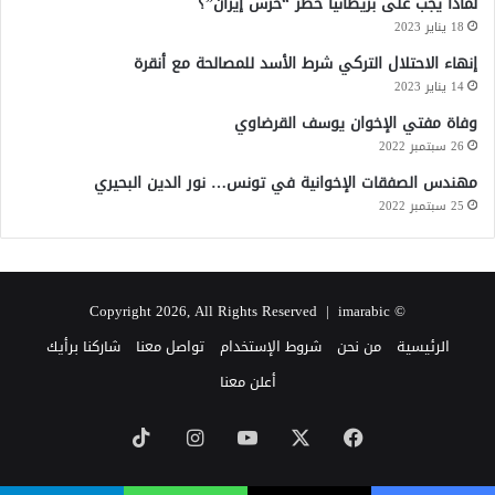
لماذا يجب على بريطانيا حظر “حرس إيران”؟
18 يناير 2023
إنهاء الاحتلال التركي شرط الأسد للمصالحة مع أنقرة
14 يناير 2023
وفاة مفتي الإخوان يوسف القرضاوي
26 سبتمبر 2022
مهندس الصفقات الإخوانية في تونس… نور الدين البحيري
25 سبتمبر 2022
imarabic
© Copyright 2026, All Rights Reserved |
الرئيسية
من نحن
شروط الإستخدام
تواصل معنا
شاركنا برأيك
أعلن معنا
‫X
فيسبوك
‫YouTube
انستقرام
‫TikTok