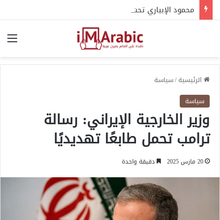
محمود الإبياري تحت العقوبات.. كيف ارتبط اسمه بالهيكل التنظيمي للإخوان؟
الق
الرئيسية
/
سياسة
سياسة
وزير الخارجية الإيراني: رسالة
ترامب تحمل طابعًا تهديديًا
20 مارس 2025
دقيقة واحدة