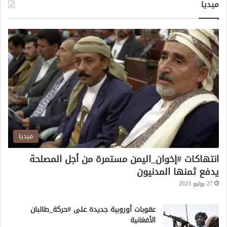
ميديا
م
س
ت
ش
ا
ر
ف
ي
ح
م
ا
س
ميديا
انتهاكات #إخوان_اليمن مستمرة من أجل المصلحة
يدفع ثمنها المدنيون
27 يوليو 2023
عقوبات أوروبية جديدة على #حركة_طالبان
الأفغانية