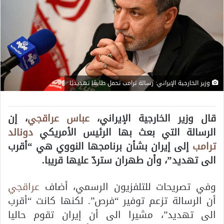
وزير الخارجية الإيراني: رسالة ترامب تحمل طابعًا تهديديًا
قال وزير الخارجية الإيراني،
عباس عراقجي
، إن
الرسالة التي بعث بها الرئيس الأمريكي
دونالد
ترامب
إلى إيران بشأن برنامجها النووي هي “أقرب
الى تهديد”، وأن طهران ستردّ عليها قريبا.
وفي تصريحات للتلفزيون الرسمي، أضاف
عراقجي
أن الرسالة تزعم توفير “فرص”. لكنها كانت “أقرب
الى تهديد”، مشيرا الى أن إيران تقوم حاليا