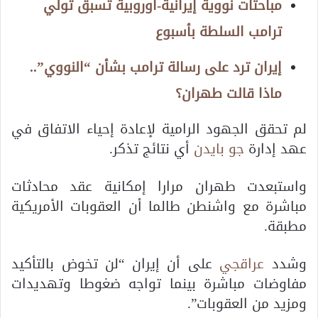
مباحثات نووية إيرانية-أوروبية تسبق تولي
ترامب السلطة بأسبوع
إيران ترد على رسالة ترامب بشأن “النووي”..
ماذا قالت طهران؟
لم تحقق الجهود الرامية لإعادة إحياء الاتفاق في
عهد إدارة
جو بايدن
أي نتائج تذكر.
واستبعدت طهران مرارا إمكانية عقد محادثات
مباشرة مع واشنطن طالما أن العقوبات الأمريكية
مطبقة.
وشدد
عراقجي
على أن إيران “لن تخوض بالتأكيد
مفاوضات مباشرة بينما تواجه ضغوطا وتهديدات
ومزيد من العقوبات”.