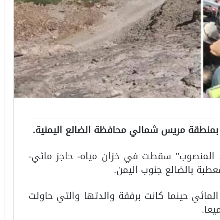
ي بمنطقة مريس شمالي محافظة الضالع اليمنية.
لا المنصوب” سقطت في خزان مياه- حاجز مائي-
عطبة بالضالع جنوب اليمن.
لمائي حينما كانت برفقة والدتها والتي حاولت
يعا.