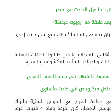
تل: تفاصيل الحادث في مصر
عد علاقة مع ‘روبوت دردشة’
ان تجميعي لمياه الأمطار، يقع على جانب إحدى
أهالي المنطقة والذين طالبوا الجهات المعنية
نات والحواجز المائية المكشوفة والسدود.
 داخل ميكروباص في حادث مأساوي
حوادث الغرق في الحواجز المائية والبرك
المكشوفة والسدود، والتي تزداد مع موسم الأمطار، كان آخرها وفاة 4 فتيات، غرقا