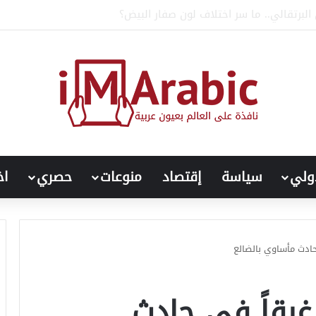
ذي ظهرك ومفاصلك.. خبراء يحذرون
ولي
سياسة
إقتصاد
منوعات
حصري
اخ
حادث مأساوي بالضالع
 غرقاً في حادث