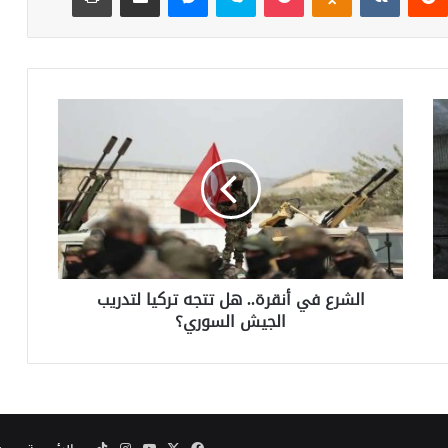
ا
ل
ش
ر
ع
ف
ي
أ
ن
الشرع في أنقرة.. هل تتجه تركيا لتدريب
ق
الجيش السوري؟
ر
ة
.
.
ه
ل
ت