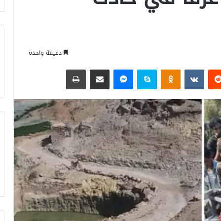
دقيقة واحدة
‏Reddit
‏VKontakte
Odnoklassniki
سكايب
ماسنجر
مشاركة عبر البريد
طباعة