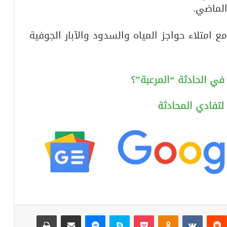
لماضي.
 امتلاء حواجز المياه والسدود والآبار الجوفية
 في الحادثة “المرعبة”؟
لتفادي المحادثة
ست
‏Reddit
‏VKontakte
Odnoklassniki
‫Pocket
سكايب
ماسنجر
مشاركة عبر البريد
طباعة