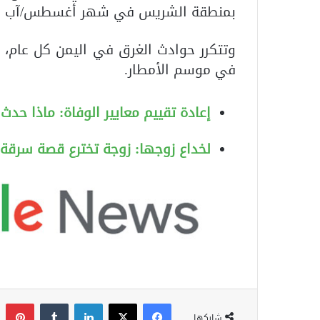
بمنطقة الشريس في شهر أغسطس/آب ا
وتتكرر حوادث الغرق في اليمن كل عام، مع
في موسم الأمطار.
إعادة تقييم معايير الوفاة: ماذا حدث
لخداع زوجها: زوجة تخترع قصة سرقة 
فيسبوك
‫X
لينكدإن
‏Tumblr
بينتيري
شاركها