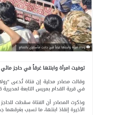
وفاة امرأة وابنتها غرقاً في حادث مأساوي بالضالع
توفيت امرأة وابنتها غرقاً في حاجز مائ
وقالت مصادر محلية إن فتاة تُدعى “رو
في قرية القدام بمريس التابعة لمديرية ق
وذكرت المصادر أن الفتاة سقطت للحاجز ا
الأخيرة إنقاذ ابنتها، ما تسبب بغرقهما جم