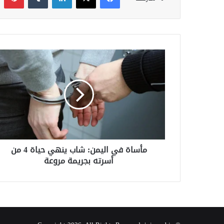
م
أ
س
ا
ة
ف
ي
ا
ل
مأساة في اليمن: شاب ينهي حياة 4 من
ي
أسرته بجريمة مروعة
م
ن
:
ش
ا
ب
ي