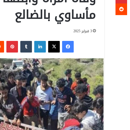
مأساوي بالضالع
3 فبراير 2025
فيسبوك
‫X
لينكدإن
‏Tumblr
بينتيريست