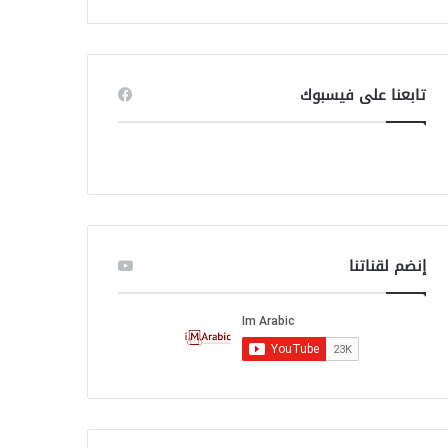
ب
ح
ث
ع
ن
تابعنا على فيسبوك
:
إنضم لقناتنا