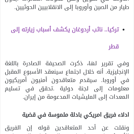
طيار من الصين وأوروبا إلى الانقلابيين الحوثيين.
تركيا.. نائب أردوغان يكشف أسباب زيارته إلى
قطر
وفي تقرير لها، ذكرت الصحيفة الصادرة باللغة
الإنجليزية. أنه خلال اجتماع سينعقد الأسبوع المقبل
في أوروبا. سيقدم متعاقدون أمنيون أمريكيون
معلومات إلى لجنة دولية .تحقق في تسليم
المعدات إلى المليشيات المدعومة من إيران.
ادلاء فريق امريكي بادلة ملموسة في قضية
ونقلت عن أحد المتعاقدين قوله إن الفريق