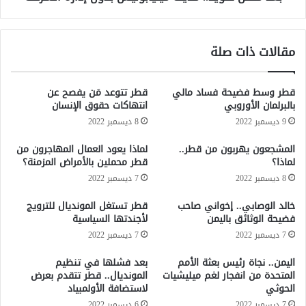
ل
ي
م
د
ص
.
مقالات ذات صلة
ر
.
ي
م
ل
د
قطر وسط فضيحة فساد مالي
قطر تتوعد مَن يفصح عن
ل
ي
بالبرلمان الأوروبي
انتهاكات حقوق الإنسان
م
ن
9 ديسمبر 2022
8 ديسمبر 2022
ر
ة
ة
م
المشجعون يهربون من قطر..
لماذا يعود العمال المهاجرون من
4
ي
لماذا؟
قطر محملين بالأمراض المزمنة؟
0
ن
8 ديسمبر 2022
7 ديسمبر 2022
ف
ي
ي
ا
خالد الوصابي.. إخواني صاحب
قطر تستغل المونديال للترويج
ت
ب
فضيحة الوثائق باليمن
لأجندتها السياسية
ا
و
7 ديسمبر 2022
7 ديسمبر 2022
ر
ل
ي
ي
اليمن.. نجاة رئيس بعثة الأمم
بعد فشلها في تنظيم
خ
س
المتحدة من انفجار لغم ميليشيات
المونديال.. قطر تتقدم بعرض
ه
ب
الحوثي
لاستضافة الأولمبياد
د
7 ديسمبر 2022
6 ديسمبر 2022