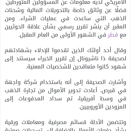
الأمريكي لديه معلومات عن المسؤولين المتورطين.
فضلًا عن وثائق خاصة بالتحويلات المالية وشحنات
الذهب التي ساعدت في عمليات الشراء. ومن
المقرر أن ينشر تقرير رسمي بشأن علاقة الحوثيين
مع
قطر
في الشهور الأولى من العام المقبل.
وقال أحد أولئك الذين تقدموا للإدلاء بشهادتهم
لصحيفة ذا ناشيونال إن تقرير الخبراء سيستند إلى
شهود كانوا متعاقدين للشخصيات المعنية.
وأشارت الصحيفة إلى أنه باستخدام شركة واجهة
في قبرص. أعادت تدوير الأموال من تجارة الذهب
في وسط أفريقيا، تم سداد المدفوعات إلى
المزودين الأوروبيين.
وتتضمن الأدلة قسائم مصرفية ومعاملات ورقية
بشأن دفعات الأموال.بالإضافة إلى تسجيلات صوتية