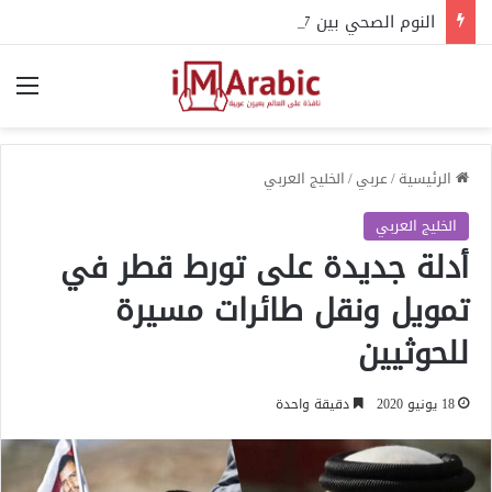
النوم الصحي بين 7 و8 ساعات.. تعرف على دور ساعتك البيولوجية
الق
الرئيسية
/
عربي
/
الخليج العربي
الخليج العربي
أدلة جديدة على تورط قطر في
تمويل ونقل طائرات مسيرة
للحوثيين
18 يونيو 2020
دقيقة واحدة