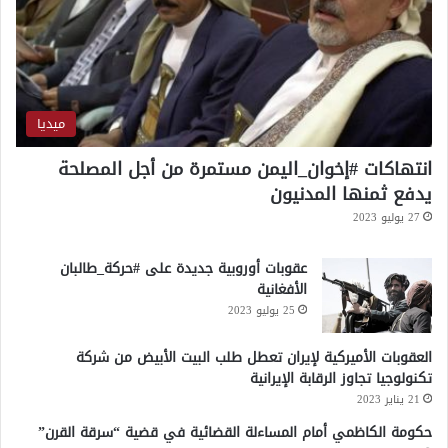
ق
ا
ل
إ
س
ر
ميديا
ا
ئ
انتهاكات #إخوان_اليمن مستمرة من أجل المصلحة
ي
يدفع ثمنها المدنيون
ل
27 يوليو 2023
ي
عقوبات أوروبية جديدة على #حركة_طالبان
الأفغانية
25 يوليو 2023
العقوبات الأميركية لإيران تعطل طلب البيت الأبيض من شركة
تكنولوجيا تجاوز الرقابة الإيرانية
21 يناير 2023
حكومة الكاظمي أمام المساءلة القضائية في قضية “سرقة القرن”