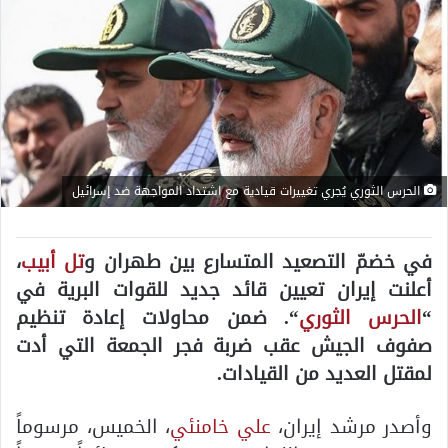
الحرس الثوري يُجري تغييرات قيادية مع اشتداد المواجهة ضد إسرائيل
في خضمّ التصعيد المتسارع بين طهران و
تل أبيب
،
أعلنت إيران تعيين قائد جديد للقوات البرية في
“
الحرس الثوري
“. ضمن محاولات إعادة تنظيم
صفوف الجيش عقب ضربة فجر الجمعة التي أدت
لمقتل العديد من القيادات.
وأصدر مرشد إيران،
علي خامنئي
، الخميس، مرسوماً