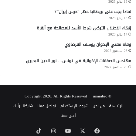
19 يناير 2023
لماذا يجب على بريطانيا حظر “حرس إيران”؟
18 يناير 2023
إنهاء الاحتلال التركي شرط الأسد للمصالحة مع أنقرة
14 يناير 2023
وفاة مفتي الإخوان يوسف القرضاوي
26 سبتمبر 2022
مهندس الصفقات الإخوانية في تونس… نور الدين البحيري
25 سبتمبر 2022
imarabic
© Copyright 2026, All Rights Reserved |
الرئيسية
من نحن
شروط الإستخدام
تواصل معنا
شاركنا برأيك
أعلن معنا
‫X
فيسبوك
‫YouTube
انستقرام
‫TikTok