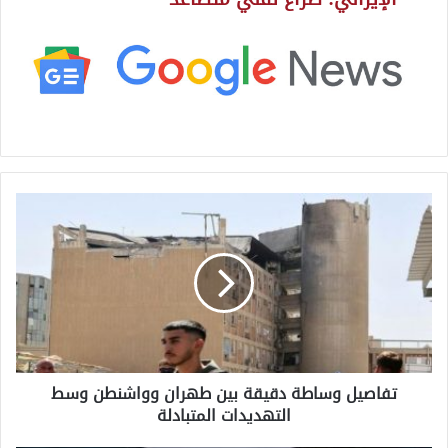
ت
ف
ا
ص
ي
ل
و
س
ا
تفاصيل وساطة دقيقة بين طهران وواشنطن وسط
ط
التهديدات المتبادلة
ة
د