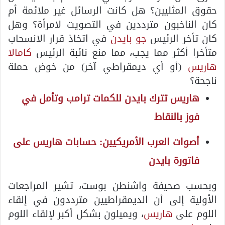
حقوق المثليين؟ هل كانت الرسائل غير ملائمة أم
كان الناخبون مترددين في التصويت لامرأة؟ وهل
كان تأخر الرئيس
جو بايدن
في اتخاذ قرار الانسحاب
متأخرا أكثر مما يجب، مما منع نائبة الرئيس
كامالا
هاريس
(أو أي ديمقراطي آخر) من خوض حملة
ناجحة؟
هاريس تترك بايدن للكمات ترامب وتأمل في
فوز بالنقاط
أصوات العرب الأمريكيين: حسابات هاريس على
فاتورة بايدن
وبحسب صحيفة واشنطن بوست، تشير المراجعات
الأولية إلى أن الديمقراطيين مترددون في إلقاء
اللوم على
هاريس
، ويميلون بشكل أكبر لإلقاء اللوم