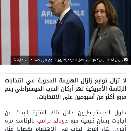
بايدن أم هاريس؟ من سيتحمل الديمقراطيون اللوم في خسارة الانتخابات؟
لا تزال توابع زلزال الهزيمة المدوية في انتخابات
الرئاسة الأمريكية تهز أركان الحزب الديمقراطي رغم
مرور أكثر من أسبوعين على الانتخابات.
حاول الديمقراطيون خلال تلك الفترة البحث عن
إجابات بشأن كيفية فوز
دونالد ترامب
بالرئاسة مرة
أخرى. هل أفرط الحزب في الاهتمام بقضايا مثل