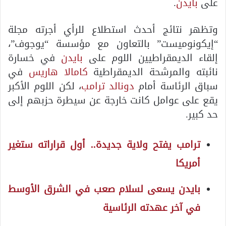
على
بايدن
.
وتظهر نتائج أحدث استطلاع للرأي أجرته مجلة
“إيكونوميست” بالتعاون مع مؤسسة “يوجوف”،
إلقاء الديمقراطيين اللوم على
بايدن
في خسارة
نائبته والمرشحة الديمقراطية
كامالا هاريس
في
سباق الرئاسة أمام
دونالد ترامب
، لكن اللوم الأكبر
يقع على عوامل كانت خارجة عن سيطرة حزبهم إلى
حد كبير.
ترامب يفتح ولاية جديدة.. أول قراراته ستغير
أمريكا
بايدن يسعى لسلام صعب في الشرق الأوسط
في آخر عهدته الرئاسية