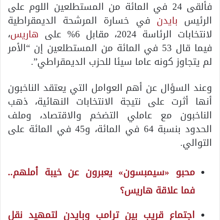
فألقى 24 في المائة من المستطلعين اللوم على
الرئيس
بايدن
في خسارة المرشحة الديمقراطية
لانتخابات الرئاسة 2024، مقابل 6% على
هاريس
،
فيما قال 53 في المائة من المستطلعين إن “الأمر
لم يتجاوز كونه عاما سيئا للحزب الديمقراطي”.
وعند السؤال عن أهم العوامل التي يعتقد الناخبون
أنها أثرت على نتيجة الانتخابات النهائية، ذهب
الناخبون مع عاملي التضخم والاقتصاد، وملف
الحدود بنسبة 64 في المائة، و45 في المائة على
التوالي.
محبو «سيمبسون» يعبرون عن خيبة أملهم..
فما علاقة هاريس؟
اجتماع قريب بين ترامب وبايدن لتمهيد نقل