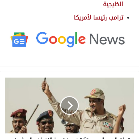
الخليجية
ترامب رئيسا لأمريكا
ق
و
ا
ت
ا
ل
د
ع
م