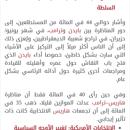
السلطة
وأشار حوالي 44 في المائة من المستطلعين، إلى
دور المناظرة بين
بايدن
و
ترامب
، في شهر يونيو/
حزيران، في تراجع شعبية الديمقراطيين، ويُعزى ذلك
إلى أن الناس أكثر ميلاً إلى التركيز على الأشياء
التي سارت بشكل خاطئ، خصوصا أداء
بايدن
الذي
فتح باب النقاش حول عمره وأهليته للقيادة
ومراجعات أخرى كثيرة حول أدائه الرئاسي بشكل
عام.
وفي حين رأى 40 في المائة فقط أن مناظرة
هاريس
–
ترامب
عدلت الموازين قليلا، ذهب 35 في
المائة إلى أن تجمعات
هاريس
الانتخابية كانت ذات
تأثير إيجابي.
الانتخابات الأمريكية: تغيير الأوجه السياسية