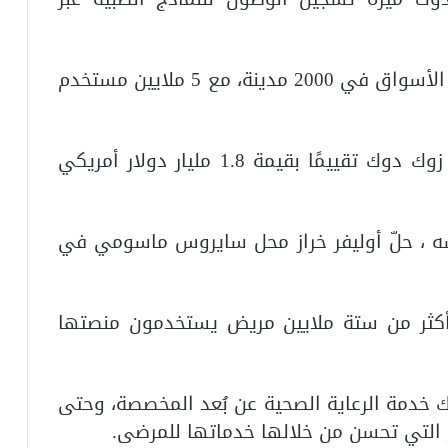
وفي عام 2014، غطت زوك دوك 40% من الأسواق في 2000 مدينة، مع 5 ملايين مستخدم
وفي أغسطس/آب من عام 2015، حققت زوك دوك تقييمًا بقيمة 1.8 مليار دولار أمريكي
سه ، حلّ أوليفر خراز محل سايروس ماسومي في
وك دوك أن أكثر من ستة ملايين مريض يستخدمون منصتها
20، أطلقت زوك دوك خدمة الرعاية الصحية عن بُعد المخصصة، وحتى