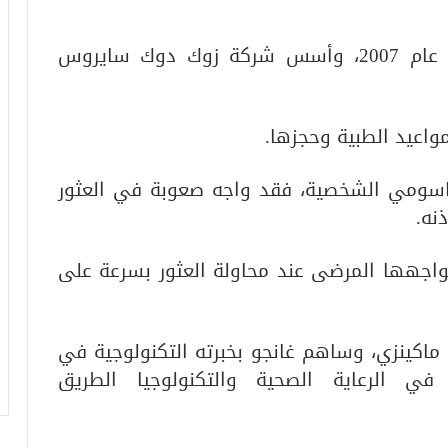
بدأ تاريخ زوك دوك في مدينة نيويورك عام 2007، وأسس شركة زوك دوك سايروس
واعيد الطبية وحجزها.
اسومي الشخصية، فقد واجه صعوبة في العثور
نه.
اجهها المرضى عند محاولة العثور بسرعة على
اكينزي، وساهم غانجو بخبرته التكنولوجية في
ي الرعاية الصحية والتكنولوجيا الطريق