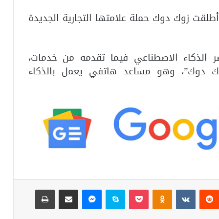
لول يناير/كانون الثاني من عام 2025، أطلقت زوك دوك حملة علامتها التجارية الجديدة
لت الشركة عصر الذكاء الاصطناعي فيما تقدمه من خدمات،
 دوك”، وهو مساعد هاتفي يعمل بالذكاء
ست
‏Reddit
‏VKontakte
Odnoklassniki
‫Pocket
سكايب
ماسنجر
مشاركة عبر البريد
طباعة