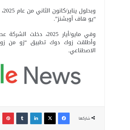
وبح
“يو هاف أوبشنز”.
وفي مايو/أيار 2025، دخ
وأطلقت زوك دوك تطبيق “زو من زوك
الاصطناعي.
فيسبوك
‫X
لينكدإن
‏Tumblr
بينتيري
شاركها