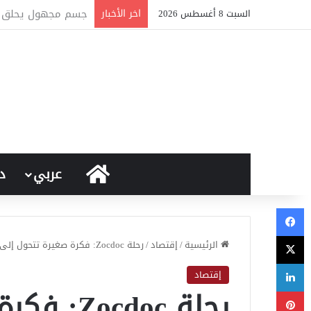
اخر الأخبار
تأثير الدعم والتدخل
السبت 8 أغسطس 2026
الرئيسية
عربي
د
فيسبوك
‫X
الرئيسية
/
إقتصاد
/
رحلة Zocdoc: فكرة صغيرة تتحول إلى ثورة رقمية في الصحة
لينكدإن
إقتصاد
رحلة cdoc
بينتيريست