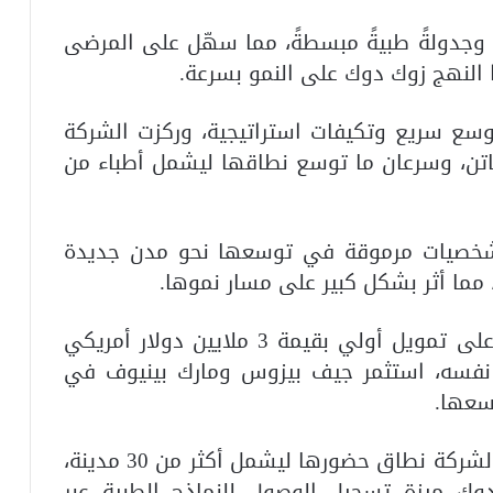
ت وجدولةً طبيةً مبسطةً، مما سهّل على المرضى
 النهج زوك دوك على النمو بسرعة.
وسع سريع وتكيفات استراتيجية، وركزت الشركة
اتن، وسرعان ما توسع نطاقها ليشمل أطباء من
شخصيات مرموقة في توسعها نحو مدن جديدة
مما أثر بشكل كبير على مسار نموها.
وفي أوائل عام 2008، حصلت زوك دوك على تمويل أولي بقيمة 3 ملايين دولار أمريكي
 نفسه، استثمر جيف بيزوس ومارك بينيوف في
سعها.
وفي الفترة بين عام 2011-2013، وسعت الشركة نطاق حضورها ليشمل أكثر من 30 مدينة،
20، أطلقت زوك دوك ميزة تسجيل الوصول للنماذج الطبية عبر