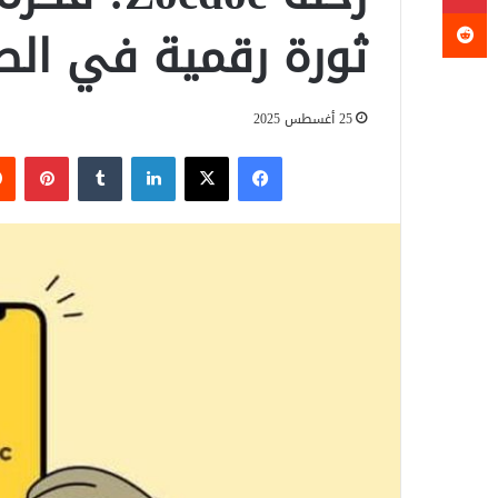
ثورة رقمية في ال
25 أغسطس 2025
فيسبوك
‫X
لينكدإن
‏Tumblr
بينتيريست