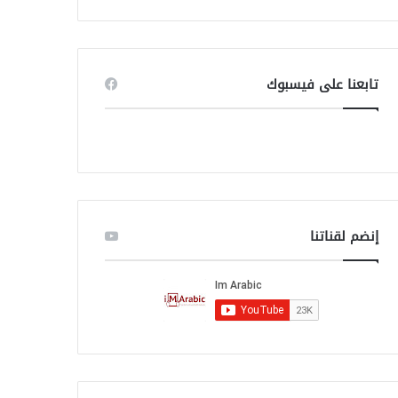
ب
ح
ث
ع
ن
تابعنا على فيسبوك
:
إنضم لقناتنا