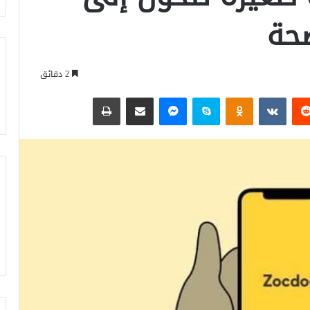
صحة
2 دقائق
‏Reddit
‏VKontakte
Odnoklassniki
سكايب
ماسنجر
مشاركة عبر البريد
طباعة