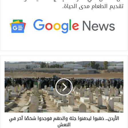
تقديم الطعام مدى الحياة.
ا
ل
أ
ر
د
ن
.
.
ذ
الأردن.. ذهبوا ليدفنوا جثة والدهم فوجدوا شخصًا آخر في
ه
النعش‎
ب