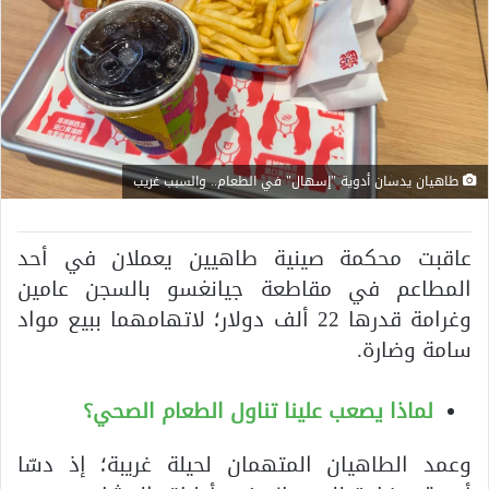
طاهيان يدسان أدوية "إسهال" في الطعام.. والسبب غريب
عاقبت محكمة صينية طاهيين يعملان في أحد
المطاعم في مقاطعة جيانغسو بالسجن عامين
وغرامة قدرها 22 ألف دولار؛ لاتهامهما ببيع مواد
سامة وضارة.
لماذا يصعب علينا تناول الطعام الصحي؟
وعمد الطاهيان المتهمان لحيلة غريبة؛ إذ دسّا