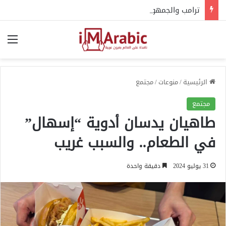
ترامب والجمهوريون يصعّدون ضد عبدالرحمن السيد.. والإخوان في قلب الجدل
الق
الرئيسية
/
منوعات
/
مجتمع
مجتمع
طاهيان يدسان أدوية “إسهال”
في الطعام.. والسبب غريب
31 يوليو 2024
دقيقة واحدة