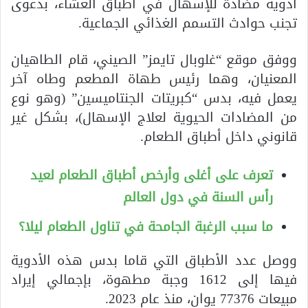
أدوية مضادة للإسهال في أطباق العشاء، بدعوى
تجنب حوادث التسمم الغذائي الجماعية.
ووفق موقع “غلوبال تايمز” الصيني، قام الطاهيان
المعنيان، وهما رئيس طهاة المطعم وطاه آخر
يعمل فيه، بدس “كبريتات الجنتاميسين” (وهو نوع
من المضادات الحيوية لعلاج الإسهال)، بشكل غير
قانوني داخل أطباق الطعام.
تعرف على أغلى وأرخص أطباق الطعام لعيد
رأس السنة في دول العالم
ما سبب الرغبة الجامحة في تناول الطعام ليلا؟
ووصل عدد الأطباق التي قاما بدس هذه الأدوية
فيها إلى 1612 وجبة مطهوة، بإجمالي إيراد
مبيعات 77376 يوان، منذ عام 2023.